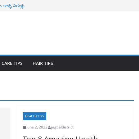
కాళ్ళ పగుళ్లు
ాభాలు
r Naturally తెల్ల
ావిలాకు
యోగాలు
 CARE TIPS
HAIR TIPS
HEALTH TIPS
June 2, 2022
jagtialdistrict
Top 8 Amazing Health