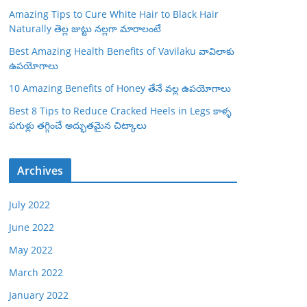
Amazing Tips to Cure White Hair to Black Hair
Naturally తెల్ల జుట్టు నల్లగా మారాలంటే
Best Amazing Health Benefits of Vavilaku వావిలాకు
ఉపయోగాలు
10 Amazing Benefits of Honey తేనే వల్ల ఉపయోగాలు
Best 8 Tips to Reduce Cracked Heels in Legs కాళ్ళ
పగుళ్లు తగ్గించే అద్భుతమైన చిట్కాలు
Archives
July 2022
June 2022
May 2022
March 2022
January 2022