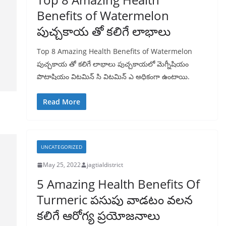
Benefits of Watermelon
పుచ్చకాయ తో కలిగే లాభాలు
Top 8 Amazing Health Benefits of Watermelon
పుచ్చకాయ తో కలిగే లాభాలు పుచ్చకాయలో మెగ్నీషియం
పొటాషియం విటమిన్ సి విటమిన్ ఎ అధికంగా ఉంటాయి.
Read More
UNCATEGORIZED
May 25, 2022
jagtialdistrict
5 Amazing Health Benefits Of
Turmeric పసుపు వాడటం వలన
కలిగే ఆరోగ్య ప్రయోజనాలు