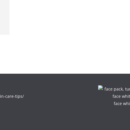
in-care-tips/
face whi