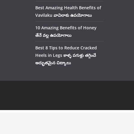
Best Amazing Health Benefits of
Vavilaku వావిలాకు ఉపయోగాలు
10 Amazing Benefits of Honey
తేనే వల్ల ఉపయోగాలు
Best 8 Tips to Reduce Cracked
Heels in Legs కాళ్ళ పగుళ్లు తగ్గించే
అద్భుతమైన చిట్కాలు