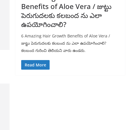
Benefits of Aloe Vera / జుట్టు
పెరుగుదలకు కలబంద ను ఎలా
ఉపయోగించాలి?
6 Amazing Hair Growth Benefits of Aloe Vera /
జుట్టు పెరుగుదలకు కలబంద ను ఎలా ఉపయోగించాలి?
కలబంద గురించి తెలియని వారు ఉండరు.
Read More