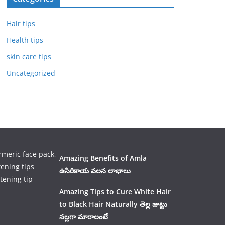
Hair tips
Health tips
skin care tips
Uncategorized
Amazing Benefits of Amla
ఉసిరికాయ వలన లాభాలు
tening tip
Amazing Tips to Cure White Hair
to Black Hair Naturally తెల్ల జుట్టు
నల్లగా మారాలంటే