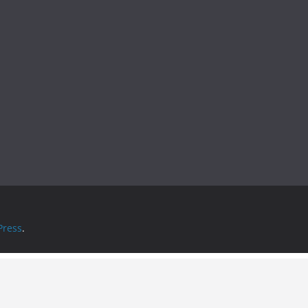
ress
.