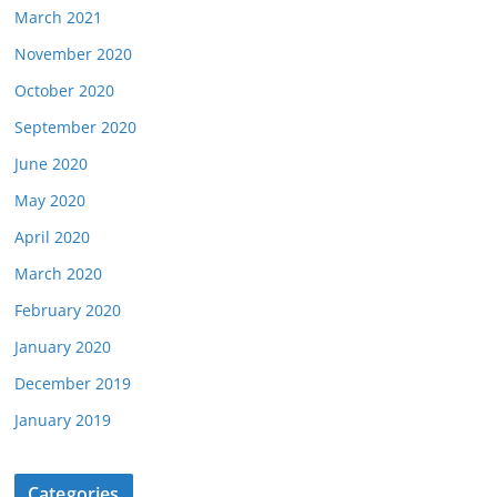
March 2021
November 2020
October 2020
September 2020
June 2020
May 2020
April 2020
March 2020
February 2020
January 2020
December 2019
January 2019
Categories