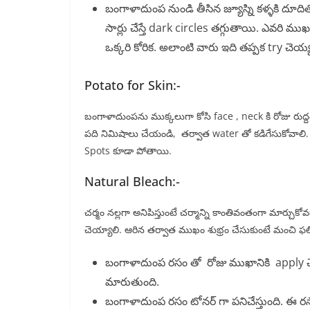
బంగాళాదుంప నుండి తీసిన జ్యూస్ని కళ్ళకి దూద
సార్లు చేస్తే dark circles తగ్గుతాయి. ఎవరి ముఖ
ఒక్కరి కోరిక. అలాంటి వారు ఇది తప్పక try చెయ్
Potato for Skin:-
బంగాళాదుంపను ముక్కలుగా కోసి face , neck కి రోజు రుద
పది నిమిషాలు చేయండి, తర్వాత water తో కడిగేసుకోవ
Spots కూడా పోతాయి.
Natural Bleach:-
చర్మం నల్లగా అనిపిస్తుంటే చర్మాన్ని కాంతివంతంగా మార్చుకో
చెయ్యాలి. ఆరిన తర్వాత ముఖం శుభ్రం చేసుకుంటే మంచి ఫల
బంగాళాదుంప రసం తో రోజు ముఖానికి apply చే
మారుతుంది.
బంగాళాదుంప రసం టోనర్ గా పనిచేస్తుంది. ఈ