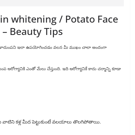
kin whitening / Potato Face
 – Beauty Tips
ాళాదుంపని ఇలా ఉపయోగించడం వలన మీ ముఖం చాలా అందంగా
ోగ్యానికి ఎంతో మేలు చేస్తుంది. ఇది ఆరోగ్యానికే కాదు చర్మాన్ని కూడా
ి వాటిని కళ్ల మీద పెట్టుకుంటే వలయాలు తొలగిపోతాయి.