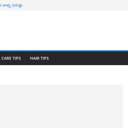
కాళ్ళ పగుళ్లు
ాభాలు
r Naturally తెల్ల
ావిలాకు
యోగాలు
 CARE TIPS
HAIR TIPS