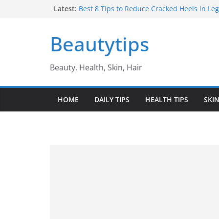
Skip
Latest:
Best 8 Tips to Reduce Cracked Heels in Legs 
తగ్గించే అద్భుతమైన చిట్కాలు
to
Amazing Benefits of Amla ఉసిరికాయ వలన ల
content
Beautytips
Amazing Tips to Cure White Hair to Black Hai
జుట్టు నల్లగా మారాలంటే
Best Amazing Health Benefits of Vavilaku వ
Beauty, Health, Skin, Hair
ఉపయోగాలు
10 Amazing Benefits of Honey తేనే వల్ల ఉప
HOME
DAILY TIPS
HEALTH TIPS
SKIN