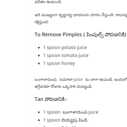
ఫలితం ఉంటుంది.
ఇది ముఖ్యంగా వృద్ధాప్య ఛాయలను దూరం చేస్తుంది. కాలుష్య
రక్షిస్తుంది.
To Remove Pimples ( పింపుల్స్ పోవడానికి)
1 spoon potato juice
1 spoon tomato juice
1 spoon honey
బంగాళాదుంప, టమాటా juice ను బాగా కలపండి. ఇందులో క
తగ్గేవరకూ రోజుకు ఒక్కసారి చెయ్యండి.
Tan పోవడానికి:-
1 spoon బంగాళాదుంప juice
1 spoon బియ్యపు పిండి.