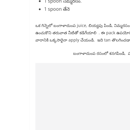
1 spoon నిమ్మరసం.
1 spoon తేనె
ఒక గిన్నెలో బంగాళాదుంప juice, బియ్యపు పిండి, నిమ్మరసం,
ఉంచుకొని తరువాత నీటితో కడిగేయాలి . ఈ pack ఉపయోగి
వారానికి ఒక్కసారైనా apply చేయండి. ఇది tan తొలగించడ
బంగాళాదుంప రసంలో శనగపిండి, పసు