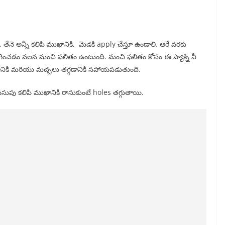
 తేనె అన్నీ కలిపి ముఖానికి, మెడకి apply చేస్తూ ఉండాలి. ఆరే వరకు
ంచడం వలన మంచి ఫలితం ఉంటుంది. మంచి ఫలితం కోసం ఈ ప్యాక్ని నీ
ానికి మరియు మచ్చలు తగ్గడానికి సహాయపడుతుంది.
పు కలిపి ముఖానికి రాసుకుంటే holes తగ్గుతాయి.