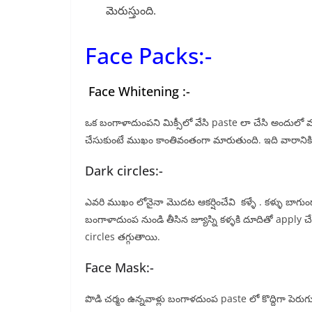
మెరుస్తుంది.
Face Packs:-
Face Whitening :-
ఒక బంగాళాదుంపని మిక్సీలో వేసి paste లా చేసి అందులో ముల
చేసుకుంటే ముఖం కాంతివంతంగా మారుతుంది. ఇది వారానికి రె
Dark circles:-
ఎవరి ముఖం లోనైనా మొదట ఆకర్షించేవి కళ్ళే . కళ్ళు బాగుండా
బంగాళాదుంప నుండి తీసిన జ్యూస్ని కళ్ళకి దూదితో apply చే
circles తగ్గుతాయి.
Face Mask:-
పొడి చర్మం ఉన్నవాళ్లు బంగాళదుంప paste లో కొద్దిగా పెర