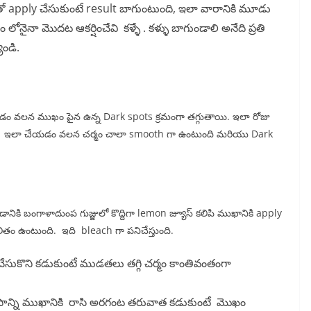
ితో apply చేసుకుంటే result బాగుంటుంది, ఇలా వారానికి మూడు
ం లోనైనా మొదట ఆకర్షించేవి కళ్ళే . కళ్ళు బాగుండాలి అనేది ప్రతి
యండి.
్దడం వలన ముఖం పైన ఉన్న Dark spots క్రమంగా తగ్గుతాయి. ఇలా రోజు
ాలి. ఇలా చేయడం వలన చర్మం చాలా smooth గా ఉంటుంది మరియు Dark
వడానికి బంగాళాదుంప గుజ్జులో కొద్దిగా lemon జ్యూస్ కలిపి ముఖానికి apply
ితం ఉంటుంది. ఇది bleach గా పనిచేస్తుంది.
సుకొని కడుకుంటే ముడతలు తగ్గి చర్మం కాంతివంతంగా
 రసాన్ని ముఖానికి రాసి అరగంట తరువాత కడుకుంటే మొఖం