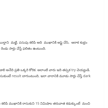
్తాని మట్టి, పసుపు కలిపి అది ముఖానికి అప్లై చేసి, ఆరాక శుభ్రం
ండు సార్లు చేస్తే ఫలితం ఉంటుంది.
లి అనేది ప్రతి ఒక్కరి కోరిక. అలాంటి వారు ఇది తప్పక try చెయ్యండి.
సుకుంటే result బాగుంటుంది, ఇలా వారానికి మూడు సార్లు చేస్తే dark
ుగు కలిపి ముఖానికి రాసుకుని 15 నిమిషాల తరువాత కడుక్కుంటే మంచి