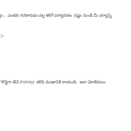
ం , ఎండకు గురికావడం వల్ల కలిగే పర్యావరణ నష్టం నుండి మీ చర్మాన్ని
 :-
ొద్దిగా తేనె (honey) కలిపి ముఖానికి రాయండి. ఇలా మోటిమలు