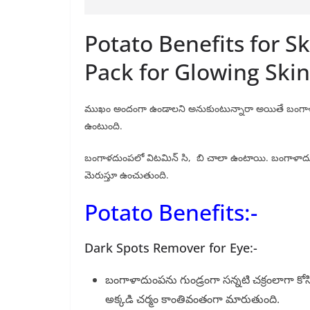
Potato Benefits for S
Pack for Glowing Skin
ముఖం అందంగా ఉండాలని అనుకుంటున్నారా అయితే బంగ
ఉంటుంది.
బంగాళదుంపలో విటమిన్ సి, బి చాలా ఉంటాయి. బంగాళాదుంప ఆర
మెరుస్తూ ఉంచుతుంది.
Potato Benefits:-
Dark Spots Remover for Eye:-
బంగాళాదుంపను గుండ్రంగా సన్నటి చక్రంలాగా కోస
అక్కడి చర్మం కాంతివంతంగా మారుతుంది.