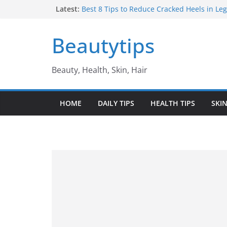
Skip
Latest:
Best 8 Tips to Reduce Cracked Heels in Legs 
తగ్గించే అద్భుతమైన చిట్కాలు
to
Amazing Benefits of Amla ఉసిరికాయ వలన ల
content
Beautytips
Amazing Tips to Cure White Hair to Black Hai
జుట్టు నల్లగా మారాలంటే
Best Amazing Health Benefits of Vavilaku వ
Beauty, Health, Skin, Hair
ఉపయోగాలు
10 Amazing Benefits of Honey తేనే వల్ల ఉప
HOME
DAILY TIPS
HEALTH TIPS
SKIN