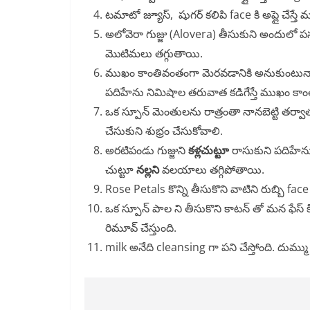
టమాటో జ్యూస్, షుగర్ కలిపి face కి అప్లై చేస్త
అలోవెరా గుజ్జు (Alovera) తీసుకుని అందులో పసు
మొటిమలు తగ్గుతాయి.
ముఖం కాంతివంతంగా మెరవడానికి అనుకుంటున్న
పదిహేను నిమిషాల తరువాత కడిగేస్తే ముఖం కాంత
ఒక స్పూన్ మెంతులను రాత్రంతా నానబెట్టి తర్వాత 
చేసుకుని శుభ్రం చేసుకోవాలి.
అరటిపండు గుజ్జుని
కళ్లచుట్టూ
రాసుకుని పదిహేన
చుట్టూ
నల్లని
వలయాలు తగ్గిపోతాయి.
Rose Petals కొన్ని తీసుకొని వాటిని రుబ్బి fa
ఒక స్పూన్ పాల ని తీసుకొని కాటన్ తో మన ఫేస్ కి అ
రిమూవ్ చేస్తుంది.
milk అనేది cleansing గా పని చేస్తోంది. దుమ్