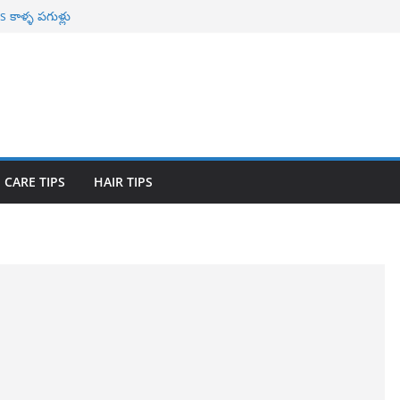
కాళ్ళ పగుళ్లు
ాభాలు
r Naturally తెల్ల
ావిలాకు
యోగాలు
 CARE TIPS
HAIR TIPS