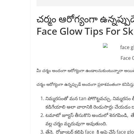
చర్మం ఆరోగ్యంగా ఉన్నప్ప
Face Glow Tips For Sk
Face 
మీ చర్మం అందంగా ఆరోగ్యంగా ఉండాలనుకుంటున్నారా అయితే 
చర్మం ఆరోగ్యంగా ఉన్నప్పుడే అందంగా ప్రకాశవంతంగా కనిపిస్
నిమ్మరసంతో మన tan పోగొట్టవచ్చు. నిమ్మరసం 
కడిగేయాలి అలా వారానికి రెండుసార్లు చేయడం ద
టమాటో జ్యూస్ తీసుకొని అందులో శెనగపిండి, తేన
వల్ల చర్మం మృదువుగా అవుతుంది.
తేనె, రోజ్వాటర్ కలిపి face కి అప్లై చేస్తే face gl