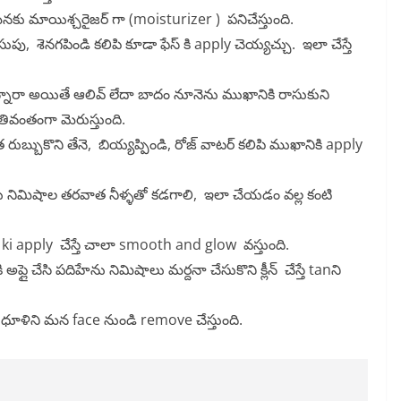
ే మనకు మాయిశ్చరైజర్ గా (moisturizer ) పనిచేస్తుంది.
పు, శెనగపిండి కలిపి కూడా ఫేస్ కి apply చెయ్యచ్చు. ఇలా చేస్తే
ారా అయితే ఆలివ్ లేదా బాదం నూనెను ముఖానికి రాసుకుని
ివంతంగా మెరుస్తుంది.
రుబ్బుకొని తేనె, బియ్యప్పిండి, రోజ్ వాటర్ కలిపి ముఖానికి apply
ు నిమిషాల తరవాత నీళ్ళతో కడగాలి, ఇలా చేయడం వల్ల కంటి
ce ki apply చేస్తే చాలా smooth and glow వస్తుంది.
ప్లై చేసి పదిహేను నిమిషాలు మర్దనా చేసుకొని క్లీన్ చేస్తే tanని
ము ధూళిని మన face నుండి remove చేస్తుంది.