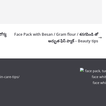
ోగ్య
Face Pack with Besan / Gram flour / శనగపిండి తో
అద్భుత ఫేస్ ప్యాక్ – Beauty tips
in-care-tips/
face whi