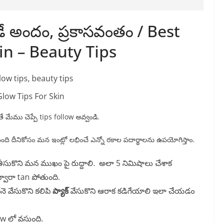
ుడే అందం, ప్రకాసవంతం / Best
in – Beauty Tips
Glow Tips For Skin
మేము చెప్పే tips follow అవ్వండి.
తుంది దీనికోసం మన ఇంట్లో లభించే ఎన్నో రకాల పదార్థాలను ఉపయోగిస్తాం.
తీసుకొని మన ముఖం పై రుద్దాలి. అలా 5 నిమిషాలు చేశాక
్వారా tan పోతుంది.
ె వేసుకొని కలిపి
ప్యాక్
వేసుకొని ఆరాక కడిగేయాలి ఇలా చేయడం
ow లో వస్తుంది.