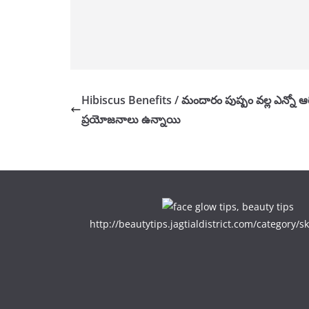
Hibiscus Benefits / మందారం పుష్పం వల్ల ఎన్నో ఆర
ప్రయోజనాలు ఉన్నాయి
http://beautytips.jagtialdistrict.com/category/sk