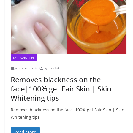
SKIN CARE TIPS
January 8, 2020
jagtialdistrict
Removes blackness on the
face|100% get Fair Skin | Skin
Whitening tips
Removes blackness on the face|100% get Fair Skin | Skin
Whitening tips
Read More