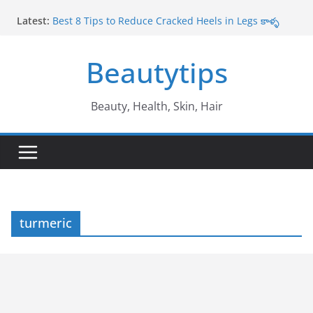
Skip
Latest:
Best 8 Tips to Reduce Cracked Heels in Legs కాళ్ళ
to
పగుళ్లు తగ్గించే అద్భుతమైన చిట్కాలు
content
Amazing Benefits of Amla ఉసిరికాయ వలన లాభాలు
Beautytips
Amazing Tips to Cure White Hair to Black Hair
Naturally తెల్ల జుట్టు నల్లగా మారాలంటే
Best Amazing Health Benefits of Vavilaku వావిలాకు
ఉపయోగాలు
Beauty, Health, Skin, Hair
10 Amazing Benefits of Honey తేనే వల్ల ఉపయోగాలు
turmeric