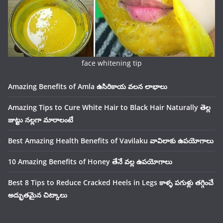
face whitening tip
Amazing Benefits of Amla ఉసిరికాయ వలన లాభాలు
Amazing Tips to Cure White Hair to Black Hair Naturally తెల్ల
జుట్టు నల్లగా మారాలంటే
Best Amazing Health Benefits of Vavilaku వావిలాకు ఉపయోగాలు
10 Amazing Benefits of Honey తేనే వల్ల ఉపయోగాలు
Best 8 Tips to Reduce Cracked Heels in Legs కాళ్ళ పగుళ్లు తగ్గించే
అద్భుతమైన చిట్కాలు