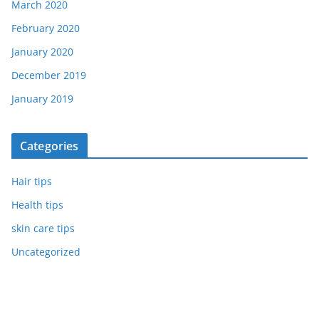
March 2020
February 2020
January 2020
December 2019
January 2019
Categories
Hair tips
Health tips
skin care tips
Uncategorized