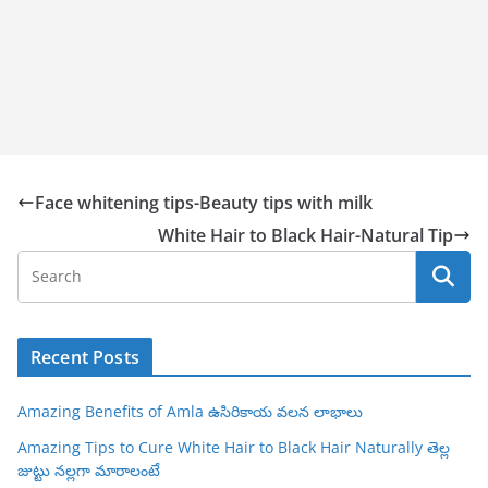
Face whitening tips-Beauty tips with milk
White Hair to Black Hair-Natural Tip
Recent Posts
Amazing Benefits of Amla ఉసిరికాయ వలన లాభాలు
Amazing Tips to Cure White Hair to Black Hair Naturally తెల్ల
జుట్టు నల్లగా మారాలంటే