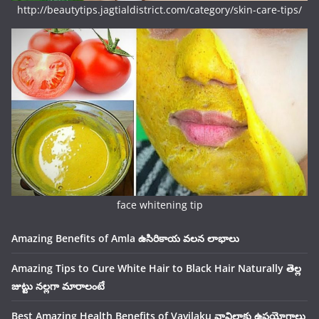
http://beautytips.jagtialdistrict.com/category/skin-care-tips/
face whitening tip
Amazing Benefits of Amla ఉసిరికాయ వలన లాభాలు
Amazing Tips to Cure White Hair to Black Hair Naturally తెల్ల
జుట్టు నల్లగా మారాలంటే
Best Amazing Health Benefits of Vavilaku వావిలాకు ఉపయోగాలు