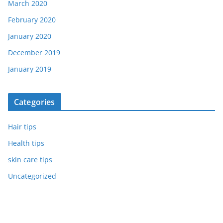
March 2020
February 2020
January 2020
December 2019
January 2019
Categories
Hair tips
Health tips
skin care tips
Uncategorized