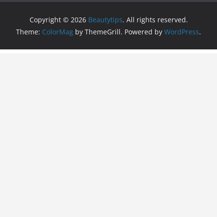
Copyright © 2026
Beautytips
. All rights reserved.
Theme:
ColorMag
by ThemeGrill. Powered by
WordPress
.