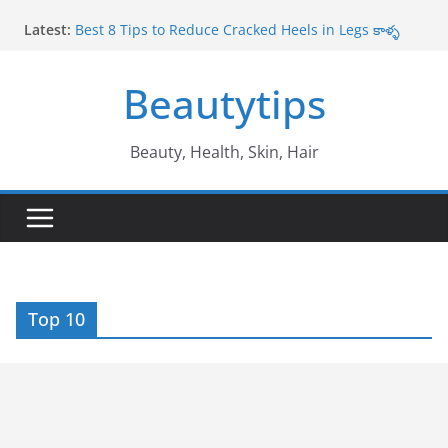
Skip
Latest:
Best 8 Tips to Reduce Cracked Heels in Legs కాళ్ళ
to
పగుళ్లు తగ్గించే అద్భుతమైన చిట్కాలు
content
Amazing Benefits of Amla ఉసిరికాయ వలన లాభాలు
Beautytips
Amazing Tips to Cure White Hair to Black Hair
Naturally తెల్ల జుట్టు నల్లగా మారాలంటే
Best Amazing Health Benefits of Vavilaku వావిలాకు
ఉపయోగాలు
Beauty, Health, Skin, Hair
10 Amazing Benefits of Honey తేనే వల్ల ఉపయోగాలు
Top 10