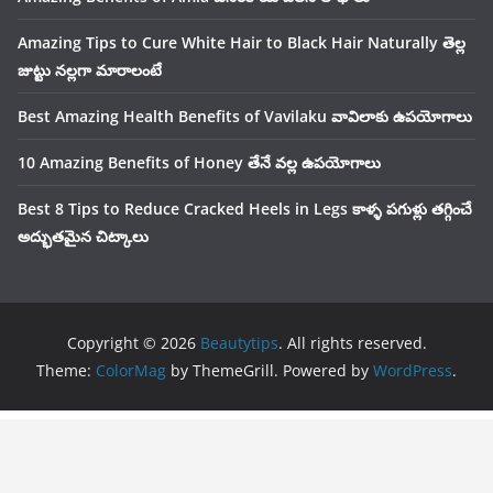
Amazing Tips to Cure White Hair to Black Hair Naturally తెల్ల
జుట్టు నల్లగా మారాలంటే
Best Amazing Health Benefits of Vavilaku వావిలాకు ఉపయోగాలు
10 Amazing Benefits of Honey తేనే వల్ల ఉపయోగాలు
Best 8 Tips to Reduce Cracked Heels in Legs కాళ్ళ పగుళ్లు తగ్గించే
అద్భుతమైన చిట్కాలు
Copyright © 2026
Beautytips
. All rights reserved.
Theme:
ColorMag
by ThemeGrill. Powered by
WordPress
.