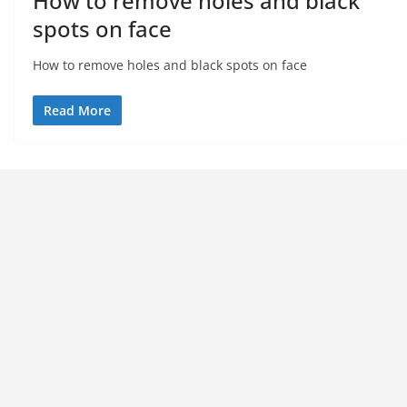
How to remove holes and black
spots on face
How to remove holes and black spots on face
Read More