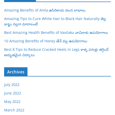
Amazing Benefits of Amla ఉసిరికాయ వలన లాభాలు
Amazing Tips to Cure White Hair to Black Hair Naturally తెల్ల
జుట్టు నల్లగా మారాలంటే
Best Amazing Health Benefits of Vavilaku వావిలాకు ఉపయోగాలు
10 Amazing Benefits of Honey తేనే వల్ల ఉపయోగాలు
Best 8 Tips to Reduce Cracked Heels in Legs కాళ్ళ పగుళ్లు తగ్గించే
అద్భుతమైన చిట్కాలు
Archives
July 2022
June 2022
May 2022
March 2022