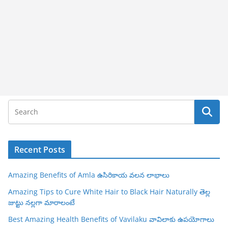
Recent Posts
Amazing Benefits of Amla ఉసిరికాయ వలన లాభాలు
Amazing Tips to Cure White Hair to Black Hair Naturally తెల్ల
జుట్టు నల్లగా మారాలంటే
Best Amazing Health Benefits of Vavilaku వావిలాకు ఉపయోగాలు