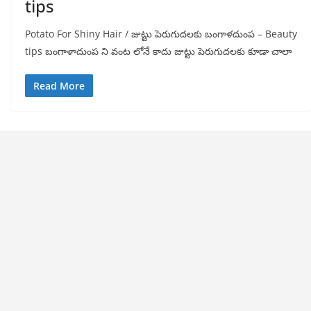
tips
Potato For Shiny Hair / జుట్టు పెరుగుదలకు బంగాళదుంప – Beauty
tips బంగాళాదుంప ని వంట లోనే కాదు జుట్టు పెరుగుదలకు కూడా చాలా
Read More