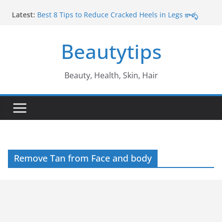
Skip
Latest:
Best 8 Tips to Reduce Cracked Heels in Legs కాళ్ళ
to
పగుళ్లు తగ్గించే అద్భుతమైన చిట్కాలు
content
Amazing Benefits of Amla ఉసిరికాయ వలన లాభాలు
Beautytips
Amazing Tips to Cure White Hair to Black Hair
Naturally తెల్ల జుట్టు నల్లగా మారాలంటే
Best Amazing Health Benefits of Vavilaku వావిలాకు
ఉపయోగాలు
Beauty, Health, Skin, Hair
10 Amazing Benefits of Honey తేనే వల్ల ఉపయోగాలు
Remove Tan from Face and body