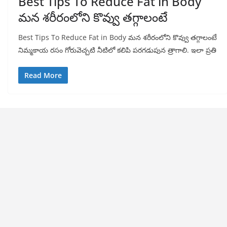
Best Tips To Reduce Fat in Body
మన శరీరంలోని కొవ్వు తగ్గాలంటే
Best Tips To Reduce Fat in Body మన శరీరంలోని కొవ్వు తగ్గాలంటే
నిమ్మకాయ రసం గోరువెచ్చటి నీటిలో కలిపి పరగడుపున త్రాగాలి. ఇలా ప్రతి
Read More