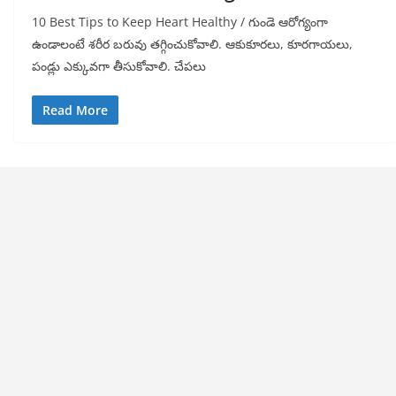
10 Best Tips to Keep Heart Healthy / గుండె ఆరోగ్యంగా
ఉండాలంటే శరీర బరువు తగ్గించుకోవాలి. ఆకుకూరలు, కూరగాయలు,
పండ్లు ఎక్కువగా తీసుకోవాలి. చేపలు
Read More