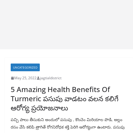
UNCATEGORIZED
May 25, 2022
jagtialdistrict
5 Amazing Health Benefits Of
Turmeric పసుపు వాడటం వలన కలిగే
ఆరోగ్య ప్రయోజనాలు
పచ్చి పాలు తీసుకుని అందులో పసుపు , కొంచెం మిరియాల పొడి, అల్లం
రసం వేసి కలిపి త్రాగితే రోగనిరోధక శక్తి పెరిగి ఆరోగ్యంగా ఉంటారు. పసుపు