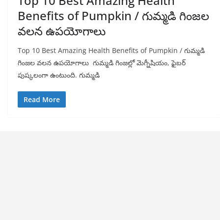
Top 10 Best Amazing Health
Benefits of Pumpkin / గుమ్మడి గింజల
వలన ఉపయోగాలు
Top 10 Best Amazing Health Benefits of Pumpkin / గుమ్మడి
గింజల వలన ఉపయోగాలు గుమ్మడి గింజల్లో మెగ్నీషియం, ఫైబర్
పుష్కలంగా ఉంటుంది. గుమ్మడి
Read More