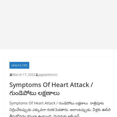
HEALTH TIPS
March 17, 2022
jagtialdistrict
Symptoms Of Heart Attack /
గుండెపోటు లక్షణాలు
Symptoms Of Heart Attack / గుండెపోటు లక్షణాలు రాత్రిపూట
నిద్రించేటప్పుడు ఎక్కువగా గురక పెడతారు. అలాంటప్పుడు, వీళ్లకు ఊపిరి
తీసుకోవడం కష్టంగా ఉంటుంది. మెదడుకు ఆక్సిజన్