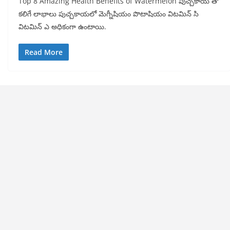
Top 8 Amazing Health Benefits of Watermelon పుచ్చకాయ తో
కలిగే లాభాలు పుచ్చకాయలో మెగ్నీషియం పొటాషియం విటమిన్ సి
విటమిన్ ఎ అధికంగా ఉంటాయి.
Read More