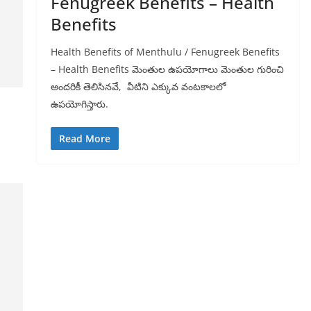
Fenugreek Benefits – Health
Benefits
Health Benefits of Menthulu / Fenugreek Benefits
– Health Benefits మెంతుల ఉపయోగాలు మెంతుల గురించి
అందరికీ తెలిసినవే, వీటిని ఎక్కువ వంటకాలలో
ఉపయోగిస్తారు.
Read More