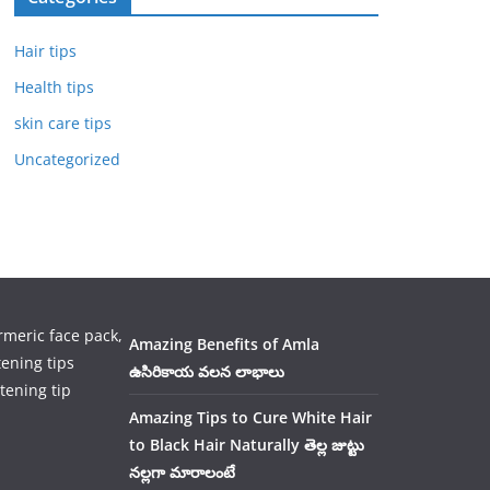
Hair tips
Health tips
skin care tips
Uncategorized
Amazing Benefits of Amla
ఉసిరికాయ వలన లాభాలు
tening tip
Amazing Tips to Cure White Hair
to Black Hair Naturally తెల్ల జుట్టు
నల్లగా మారాలంటే