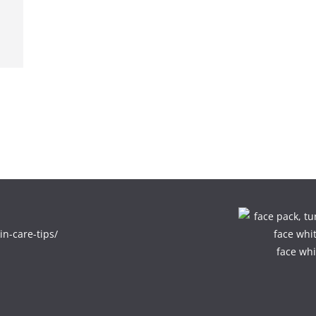
in-care-tips/
face whi