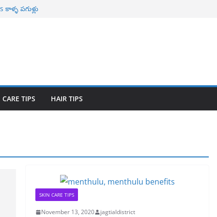
కాళ్ళ పగుళ్లు
ాభాలు
r Naturally తెల్ల
ావిలాకు
యోగాలు
 CARE TIPS
HAIR TIPS
SKIN CARE TIPS
November 13, 2020
jagtialdistrict