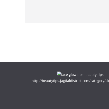
http://beautytips.jagtialdistrict.com/category/sk