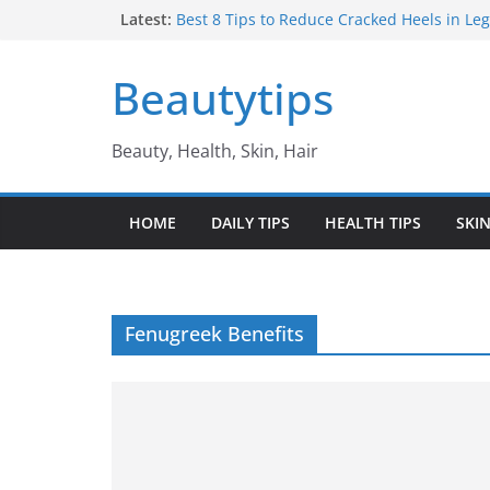
Skip
Latest:
Best 8 Tips to Reduce Cracked Heels in Legs 
తగ్గించే అద్భుతమైన చిట్కాలు
to
Amazing Benefits of Amla ఉసిరికాయ వలన ల
content
Beautytips
Amazing Tips to Cure White Hair to Black Hai
జుట్టు నల్లగా మారాలంటే
Best Amazing Health Benefits of Vavilaku వ
Beauty, Health, Skin, Hair
ఉపయోగాలు
10 Amazing Benefits of Honey తేనే వల్ల ఉప
HOME
DAILY TIPS
HEALTH TIPS
SKIN
Fenugreek Benefits