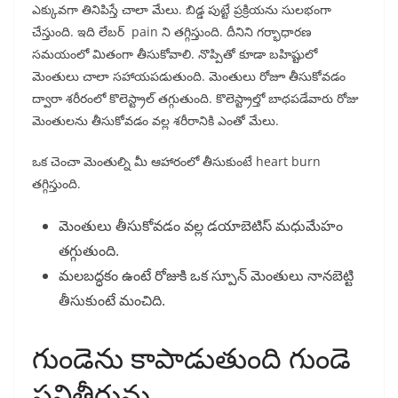
ఎక్కువగా తినిపిస్తే చాలా మేలు. బిడ్డ పుట్టే ప్రక్రియను సులభంగా
చేస్తుంది. ఇది లేబర్ pain ని తగ్గిస్తుంది. దీనిని గర్భాధారణ
సమయంలో మితంగా తీసుకోవాలి. నొప్పితో కూడా బహిష్టులో
మెంతులు చాలా సహాయపడుతుంది. మెంతులు రోజూ తీసుకోవడం
ద్వారా శరీరంలో కొలెస్ట్రాల్ తగ్గుతుంది. కొలెస్ట్రాల్తో బాధపడేవారు రోజు
మెంతులను తీసుకోవడం వల్ల శరీరానికి ఎంతో మేలు.
ఒక చెంచా మెంతుల్ని మీ ఆహారంలో తీసుకుంటే heart burn
తగ్గిస్తుంది.
మెంతులు తీసుకోవడం వల్ల డయాబెటిస్ మధుమేహం
తగ్గుతుంది.
మలబద్ధకం ఉంటే రోజుకి ఒక స్పూన్ మెంతులు నానబెట్టి
తీసుకుంటే మంచిది.
గుండెను కాపాడుతుంది గుండె
పనితీరును