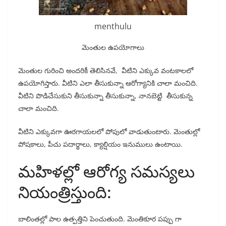
menthulu
మెంతుల ఉపయోగాలు
మెంతుల గురించి అందరికీ తెలిసినవే, వీటిని ఎక్కువ వంటకాలలో
ఉపయోగిస్తారు. వీటిని ఎలా తీసుకున్నా ఆరోగ్యానికి చాలా మంచిది.
వీటిని పొడిచేసుకుని తీసుకున్నా తీసుకున్నా, నానబెట్టి తీసుకున్న
చాలా మంచిది.
వీటిని ఎక్కువగా ఊరగాయలలో పోపులో వాడుతుంటారు. మెంతుల్లో
పోషకాలు, పీచు పదార్థాలు, క్యాల్షియం ఇనుములు ఉంటాయి.
మహిళల్లో ఆరోగ్య సమస్యలు
నియంత్రిస్తుంది:
బాలింతల్లో పాల ఉత్పత్తిని పెంచుతుంది. మెంతికూర పప్పు గా