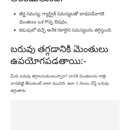
జీర్ణ సమస్య, గ్యాస్ట్రిక్ సమస్యలతో బాధపడేవారికి
మెంతులు ఒక గొప్ప ఔషధం.
కడుపులో వచ్చే అనేక రకాలైన సమస్యలను తగ్గిస్తుంది.
బరువు తగ్గడానికి మెంతులు
ఉపయోగపడతాయి:-
మీరు బరువు తగ్గాలనుకుంటున్నారా? దానికి మెంతులను రాత్రి
నానబెట్టి తీసుకుంటే చాలా మంచిది. ఇలా 3 నెలలు చేస్తే బరువు
తగ్గుతారు.