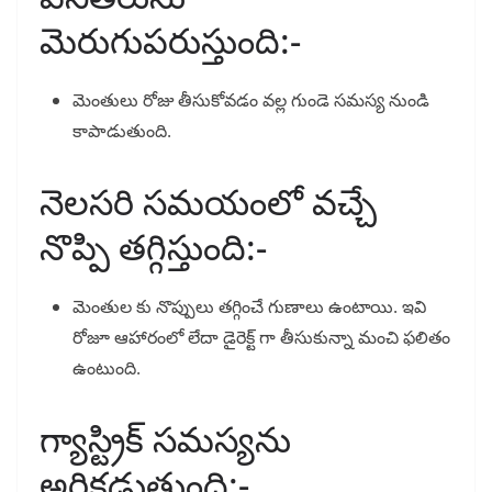
మెరుగుపరుస్తుంది:-
మెంతులు రోజు తీసుకోవడం వల్ల గుండె సమస్య నుండి
కాపాడుతుంది.
నెలసరి సమయంలో వచ్చే
నొప్పి తగ్గిస్తుంది:-
మెంతుల కు నొప్పులు తగ్గించే గుణాలు ఉంటాయి. ఇవి
రోజూ ఆహారంలో లేదా డైరెక్ట్ గా తీసుకున్నా మంచి ఫలితం
ఉంటుంది.
గ్యాస్ట్రిక్ సమస్యను
అరికడుతుంది:-