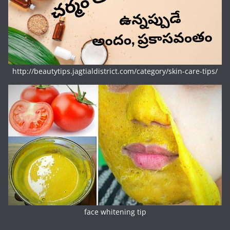
http://beautytips.jagtialdistrict.com/category/skin-care-tips/
face whitening tip