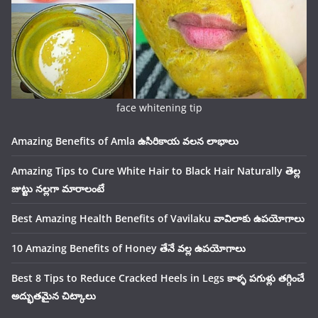
face whitening tip
Amazing Benefits of Amla ఉసిరికాయ వలన లాభాలు
Amazing Tips to Cure White Hair to Black Hair Naturally తెల్ల
జుట్టు నల్లగా మారాలంటే
Best Amazing Health Benefits of Vavilaku వావిలాకు ఉపయోగాలు
10 Amazing Benefits of Honey తేనే వల్ల ఉపయోగాలు
Best 8 Tips to Reduce Cracked Heels in Legs కాళ్ళ పగుళ్లు తగ్గించే
అద్భుతమైన చిట్కాలు