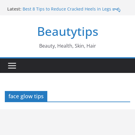
Skip
Latest:
Best 8 Tips to Reduce Cracked Heels in Legs కాళ్ళ
to
పగుళ్లు తగ్గించే అద్భుతమైన చిట్కాలు
content
Amazing Benefits of Amla ఉసిరికాయ వలన లాభాలు
Beautytips
Amazing Tips to Cure White Hair to Black Hair
Naturally తెల్ల జుట్టు నల్లగా మారాలంటే
Best Amazing Health Benefits of Vavilaku వావిలాకు
ఉపయోగాలు
Beauty, Health, Skin, Hair
10 Amazing Benefits of Honey తేనే వల్ల ఉపయోగాలు
face glow tips