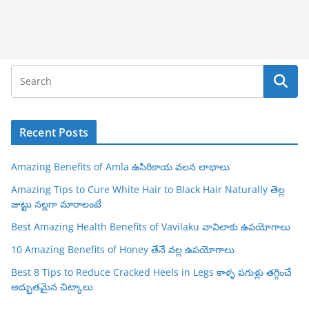
Recent Posts
Amazing Benefits of Amla ఉసిరికాయ వలన లాభాలు
Amazing Tips to Cure White Hair to Black Hair Naturally తెల్ల
జుట్టు నల్లగా మారాలంటే
Best Amazing Health Benefits of Vavilaku వావిలాకు ఉపయోగాలు
10 Amazing Benefits of Honey తేనే వల్ల ఉపయోగాలు
Best 8 Tips to Reduce Cracked Heels in Legs కాళ్ళ పగుళ్లు తగ్గించే
అద్భుతమైన చిట్కాలు