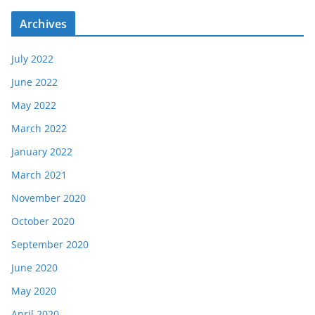
Archives
July 2022
June 2022
May 2022
March 2022
January 2022
March 2021
November 2020
October 2020
September 2020
June 2020
May 2020
April 2020