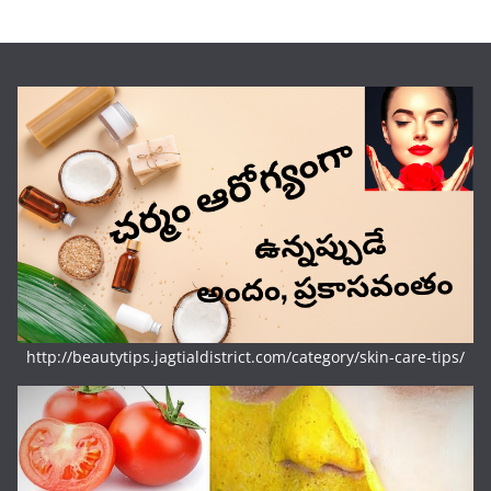
http://beautytips.jagtialdistrict.com/category/skin-care-tips/