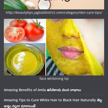
http://beautytips.jagtialdistrict.com/category/skin-care-tips/
face whitening tip
Amazing Benefits of Amla ఉసిరికాయ వలన లాభాలు
Amazing Tips to Cure White Hair to Black Hair Naturally తెల్ల
జుట్టు నల్లగా మారాలంటే