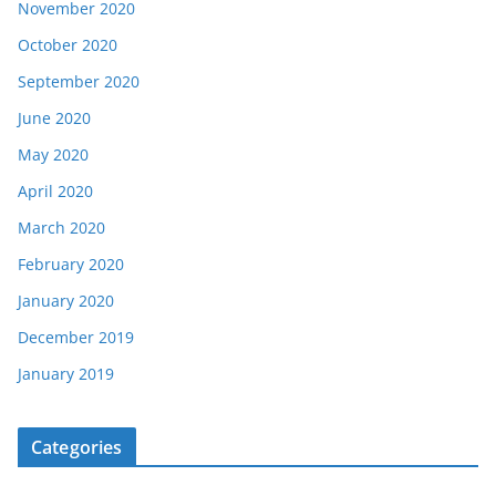
November 2020
October 2020
September 2020
June 2020
May 2020
April 2020
March 2020
February 2020
January 2020
December 2019
January 2019
Categories