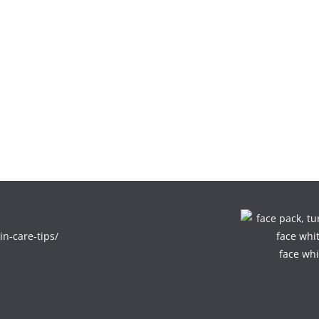
in-care-tips/
face whi