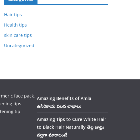
Hair tips
Health tips
skin care tips
Uncategorized
Amazing Benefits of Amla
ఉసిరికాయ వలన లాభాలు
tening tip
Amazing Tips to Cure White Hair
to Black Hair Naturally తెల్ల జుట్టు
నల్లగా మారాలంటే