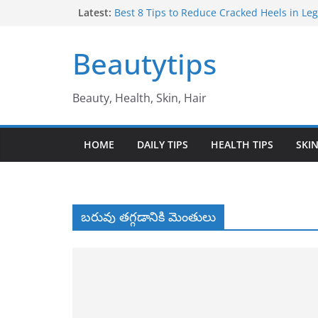
Skip
Latest:
Best 8 Tips to Reduce Cracked Heels in Legs 
తగ్గించే అద్భుతమైన చిట్కాలు
to
Amazing Benefits of Amla ఉసిరికాయ వలన ల
content
Beautytips
Amazing Tips to Cure White Hair to Black Hai
జుట్టు నల్లగా మారాలంటే
Best Amazing Health Benefits of Vavilaku వ
Beauty, Health, Skin, Hair
ఉపయోగాలు
10 Amazing Benefits of Honey తేనే వల్ల ఉప
HOME
DAILY TIPS
HEALTH TIPS
SKIN
బరువు తగ్గడానికి మెంతులు