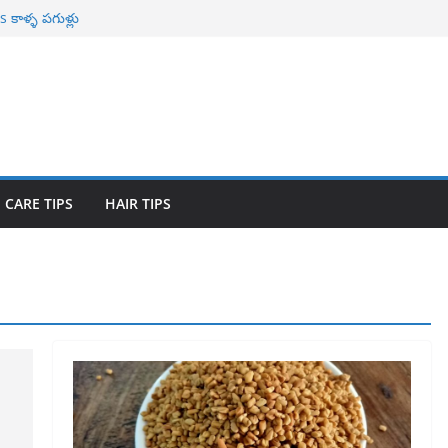
కాళ్ళ పగుళ్లు
ాభాలు
r Naturally తెల్ల
ావిలాకు
యోగాలు
 CARE TIPS
HAIR TIPS