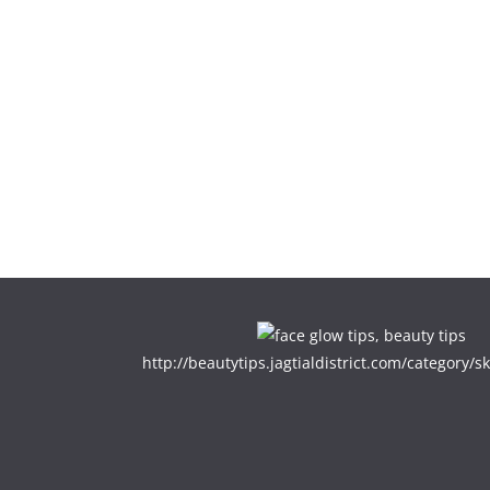
http://beautytips.jagtialdistrict.com/category/sk