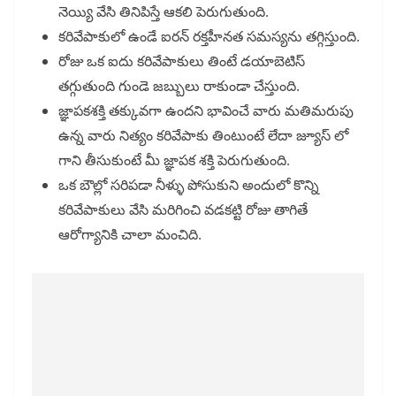
నెయ్యి వేసి తినిపిస్తే ఆకలి పెరుగుతుంది.
కరివేపాకులో ఉండే ఐరన్ రక్తహీనత సమస్యను తగ్గిస్తుంది.
రోజు ఒక ఐదు కరివేపాకులు తింటే డయాబెటిస్
తగ్గుతుంది గుండె జబ్బులు రాకుండా చేస్తుంది.
జ్ఞాపకశక్తి తక్కువగా ఉందని భావించే వారు మతిమరుపు
ఉన్న వారు నిత్యం కరివేపాకు తింటుంటే లేదా జ్యూస్ లో
గాని తీసుకుంటే మీ జ్ఞాపక శక్తి పెరుగుతుంది.
ఒక బౌల్లో సరిపడా నీళ్ళు పోసుకుని అందులో కొన్ని
కరివేపాకులు వేసి మరిగించి వడకట్టి రోజు తాగితే
ఆరోగ్యానికి చాలా మంచిది.