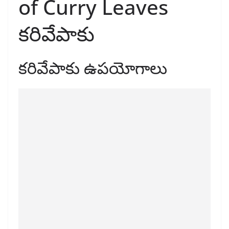
of Curry Leaves
కరివేపాకు
కరివేపాకు ఉపయోగాలు