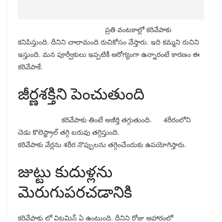
ప్రతి వంటకాల్లో కరివేపాకు
కనిపిస్తుంది. దీనిని చాలామంది రుచికోసం వేస్తారు. ఇది కమ్మని రుచిని
ఇస్తుంది. మన పూర్వీకులు ఇప్పటికీ ఆరోగ్యంగా ఉన్నారంటే కారణం ఈ
కరివేపాకే.
జీర్ణశక్తిని పెంచుతుంది
కరివేపాకు తింటే అజీర్తి తగ్గుతుంది. శరీరంలోని
చెడు కొలెస్ట్రాల్ తగ్గి బరువు తగ్గిస్తుంది.
కరివేపాకు వేర్లను శరీర నొప్పులను తగ్గించేందుకు ఉపయోగిస్తారు.
జుట్టు కుదుళ్లను
మెరుగుపరచడానికి
కరివేపాకు లో విటమిన్ ఏ ఉంటుంది. దీనిని రోజు ఆహారంలో