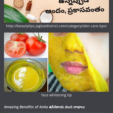
http://beautytips.jagtialdistrict.com/category/skin-care-tips/
face whitening tip
Amazing Benefits of Amla ఉసిరికాయ వలన లాభాలు