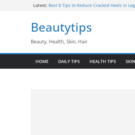
Skip
Latest:
Best 8 Tips to Reduce Cracked Heels in Legs 
తగ్గించే అద్భుతమైన చిట్కాలు
to
Amazing Benefits of Amla ఉసిరికాయ వలన ల
content
Beautytips
Amazing Tips to Cure White Hair to Black Hai
జుట్టు నల్లగా మారాలంటే
Best Amazing Health Benefits of Vavilaku వ
Beauty, Health, Skin, Hair
ఉపయోగాలు
10 Amazing Benefits of Honey తేనే వల్ల ఉప
HOME
DAILY TIPS
HEALTH TIPS
SKIN