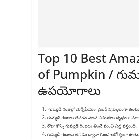
Top 10 Best Amaz
of Pumpkin / గుమ్
ఉపయోగాలు
గుమ్మడి గింజల్లో మెగ్నీషియం, ఫైబర్ పుష్కలంగా ఉంటు
గుమ్మడి గంజలు తినడం వలన ఎముకలు దృఢంగా మా
రోజు కొన్ని గుమ్మడి గింజలు తింటే మంచి నిద్ర వస్తుంది.
గుమ్మడి గింజలు తినడం ద్వారా గుండె ఆరోగ్యంగా ఉంటు