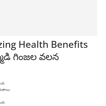
ing Health Benefits
మడి గింజల వలన
ంది.
రుతాయి.
ంది.