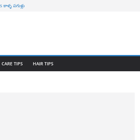
కాళ్ళ పగుళ్లు
ాభాలు
r Naturally తెల్ల
ావిలాకు
యోగాలు
 CARE TIPS
HAIR TIPS