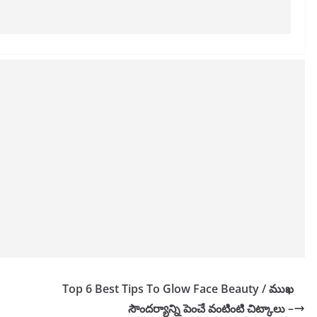
Top 6 Best Tips To Glow Face Beauty / ముఖ
సౌందర్యాన్ని పెంచే వంటింటి చిట్కాలు –