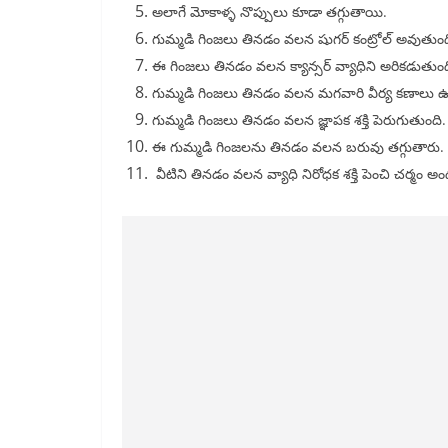
అలాగే మోకాళ్ళ నొప్పులు కూడా తగ్గుతాయి.
గుమ్మడి గింజలు తినడం వలన షుగర్ కంట్రోల్ అవుతుంద
ఈ గింజలు తినడం వలన క్యాన్సర్ వ్యాధిని అరికడుతుంద
గుమ్మడి గింజలు తినడం వలన మగవారి వీర్య కణాలు ఉత్
గుమ్మడి గింజలు తినడం వలన జ్ఞాపక శక్తి పెరుగుతుంది.
ఈ గుమ్మడి గింజలను తినడం వలన బరువు తగ్గుతారు.
వీటిని తినడం వలన వ్యాధి నిరోధక శక్తి పెంచి చర్మ