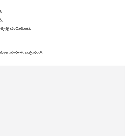
ి.
ి.
పత్తి చెందుతుంది.
ం అందంగా తయారు అవుతుంది.