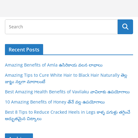
Recent Posts
Amazing Benefits of Amla ఉసిరికాయ వలన లాభాలు
Amazing Tips to Cure White Hair to Black Hair Naturally తెల్ల
జుట్టు నల్లగా మారాలంటే
Best Amazing Health Benefits of Vavilaku వావిలాకు ఉపయోగాలు
10 Amazing Benefits of Honey తేనే వల్ల ఉపయోగాలు
Best 8 Tips to Reduce Cracked Heels in Legs కాళ్ళ పగుళ్లు తగ్గించే
అద్భుతమైన చిట్కాలు