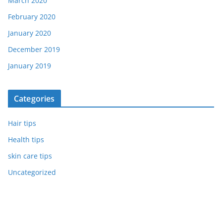
March 2020
February 2020
January 2020
December 2019
January 2019
Categories
Hair tips
Health tips
skin care tips
Uncategorized