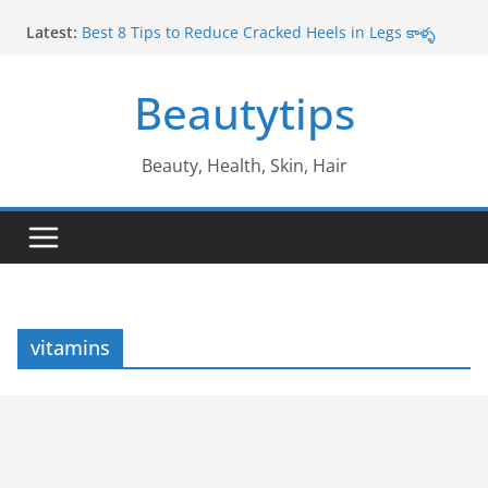
Skip
Latest:
Best 8 Tips to Reduce Cracked Heels in Legs కాళ్ళ
to
పగుళ్లు తగ్గించే అద్భుతమైన చిట్కాలు
content
Amazing Benefits of Amla ఉసిరికాయ వలన లాభాలు
Beautytips
Amazing Tips to Cure White Hair to Black Hair
Naturally తెల్ల జుట్టు నల్లగా మారాలంటే
Best Amazing Health Benefits of Vavilaku వావిలాకు
ఉపయోగాలు
Beauty, Health, Skin, Hair
10 Amazing Benefits of Honey తేనే వల్ల ఉపయోగాలు
vitamins