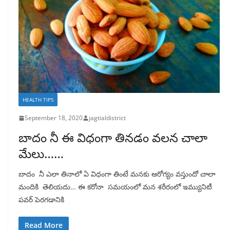
HEALTH TIPS
September 18, 2020
jagtialdistrict
బాదం నీ ఈ విధంగా తినడం వలన చాలా
మేలు……
బాదం నీ ఎలా తినాలో ఏ విధంగా తింటే మనకు ఆరోగ్యం వస్తుందో చాలా
మందికి తెలియదు… ఈ కరోనా సమయంలో మన శరీరంలో ఇమ్యునిటీ
పవర్ పెరగడానికి
Read More