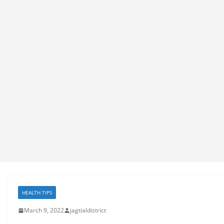
HEALTH TIPS
March 9, 2022
jagtialdistrict