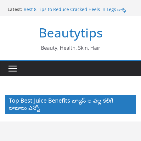
Skip
Latest:
Best 8 Tips to Reduce Cracked Heels in Legs కాళ్ళ
to
పగుళ్లు తగ్గించే అద్భుతమైన చిట్కాలు
content
Amazing Benefits of Amla ఉసిరికాయ వలన లాభాలు
Beautytips
Amazing Tips to Cure White Hair to Black Hair
Naturally తెల్ల జుట్టు నల్లగా మారాలంటే
Best Amazing Health Benefits of Vavilaku వావిలాకు
ఉపయోగాలు
Beauty, Health, Skin, Hair
10 Amazing Benefits of Honey తేనే వల్ల ఉపయోగాలు
Top Best Juice Benefits జ్యూస్ ల వల్ల కలిగే
లాభాలు ఎన్నో