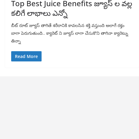
Top Best Juice Benefits జ్యూస్ ల వల్ల
కలిగే లాభాలు ఎన్నో
బీట్ రూట్ జ్యూస్ తాగితే శరీరానికి కావలసిన శక్తి వస్తుంది అలాగే రక్తం
బాగా పెరుగుతుంది.. క్యారెట్ ని జ్యూస్ లాగా చేసుకొని తాగినా క్యారెట్ను
తిన్నా
Read More