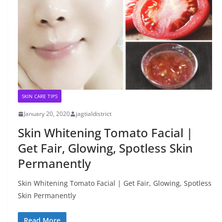
SKIN CARE TIPS
January 20, 2020
jagtialdistrict
Skin Whitening Tomato Facial |
Get Fair, Glowing, Spotless Skin
Permanently
Skin Whitening Tomato Facial | Get Fair, Glowing, Spotless
Skin Permanently
Read More