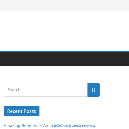
Recent Posts
Amazing Benefits of Amla ఉసిరికాయ వలన లాభాలు