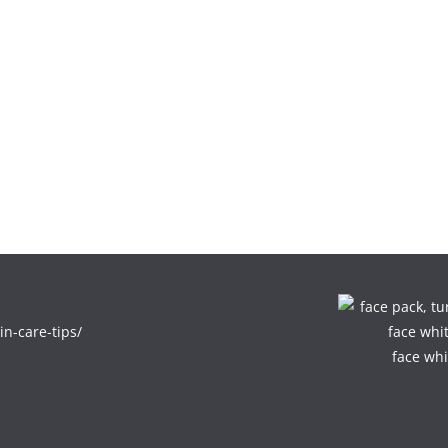
in-care-tips/
face whi