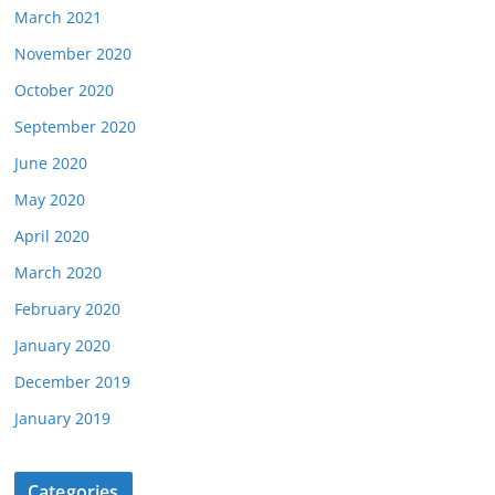
March 2021
November 2020
October 2020
September 2020
June 2020
May 2020
April 2020
March 2020
February 2020
January 2020
December 2019
January 2019
Categories