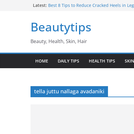
Skip
Latest:
Best 8 Tips to Reduce Cracked Heels in Legs 
తగ్గించే అద్భుతమైన చిట్కాలు
to
Amazing Benefits of Amla ఉసిరికాయ వలన ల
content
Beautytips
Amazing Tips to Cure White Hair to Black Hai
జుట్టు నల్లగా మారాలంటే
Best Amazing Health Benefits of Vavilaku వ
Beauty, Health, Skin, Hair
ఉపయోగాలు
10 Amazing Benefits of Honey తేనే వల్ల ఉప
HOME
DAILY TIPS
HEALTH TIPS
SKIN
tella juttu nallaga avadaniki