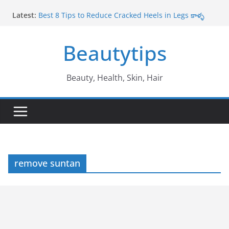
Skip
Latest:
Best 8 Tips to Reduce Cracked Heels in Legs కాళ్ళ
to
పగుళ్లు తగ్గించే అద్భుతమైన చిట్కాలు
content
Amazing Benefits of Amla ఉసిరికాయ వలన లాభాలు
Beautytips
Amazing Tips to Cure White Hair to Black Hair
Naturally తెల్ల జుట్టు నల్లగా మారాలంటే
Best Amazing Health Benefits of Vavilaku వావిలాకు
ఉపయోగాలు
Beauty, Health, Skin, Hair
10 Amazing Benefits of Honey తేనే వల్ల ఉపయోగాలు
remove suntan