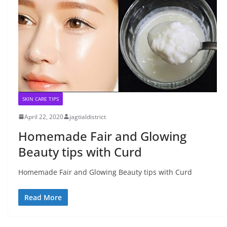
SKIN CARE TIPS
April 22, 2020
jagtialdistrict
Homemade Fair and Glowing
Beauty tips with Curd
Homemade Fair and Glowing Beauty tips with Curd
Read More