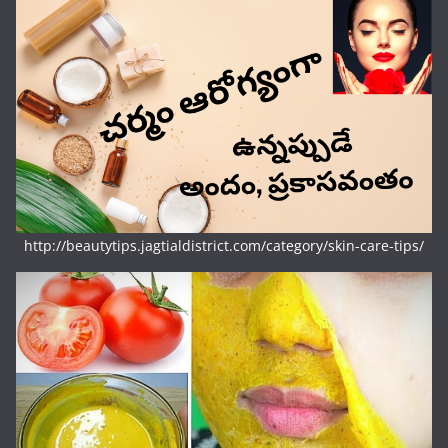
http://beautytips.jagtialdistrict.com/category/skin-care-tips/