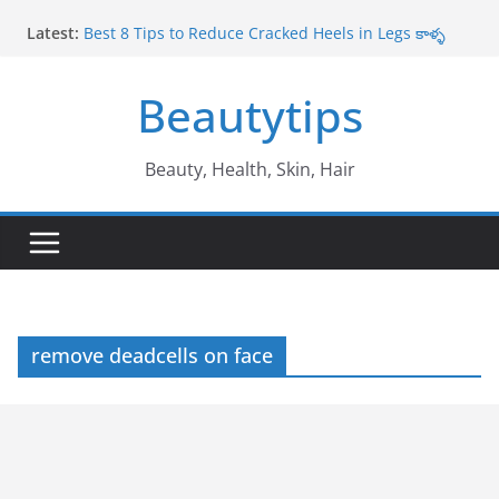
Skip
Latest:
Best 8 Tips to Reduce Cracked Heels in Legs కాళ్ళ
to
పగుళ్లు తగ్గించే అద్భుతమైన చిట్కాలు
content
Amazing Benefits of Amla ఉసిరికాయ వలన లాభాలు
Beautytips
Amazing Tips to Cure White Hair to Black Hair
Naturally తెల్ల జుట్టు నల్లగా మారాలంటే
Best Amazing Health Benefits of Vavilaku వావిలాకు
ఉపయోగాలు
Beauty, Health, Skin, Hair
10 Amazing Benefits of Honey తేనే వల్ల ఉపయోగాలు
remove deadcells on face