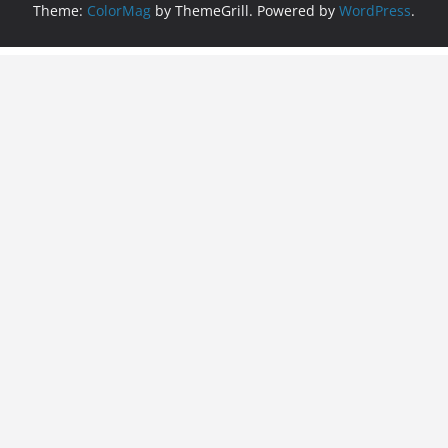
Theme:
ColorMag
by ThemeGrill. Powered by
WordPress
.