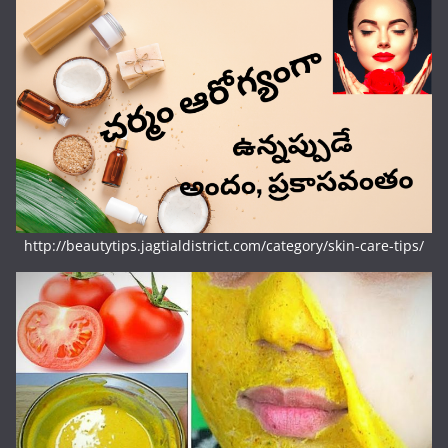
http://beautytips.jagtialdistrict.com/category/skin-care-tips/