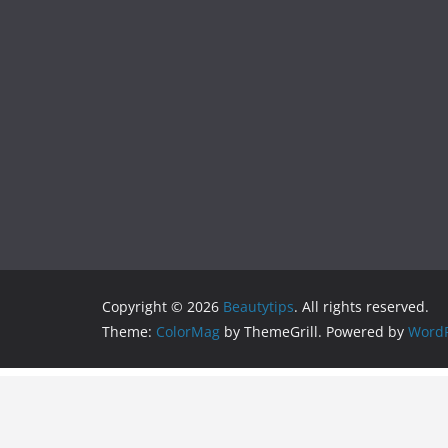
Copyright © 2026
Beautytips
. All rights reserved.
Theme:
ColorMag
by ThemeGrill. Powered by
WordP