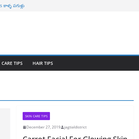
కాళ్ళ పగుళ్లు
ాభాలు
r Naturally తెల్ల
ావిలాకు
యోగాలు
 CARE TIPS
HAIR TIPS
SKIN CARE TIPS
December 27, 2019
jagtialdistrict
Carrot Facial For Glowing Skin