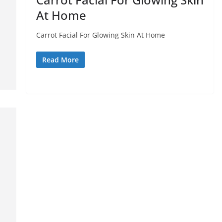
At Home
Carrot Facial For Glowing Skin At Home
Read More