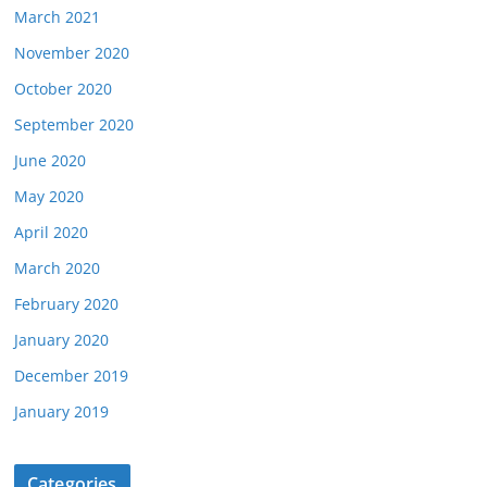
March 2021
November 2020
October 2020
September 2020
June 2020
May 2020
April 2020
March 2020
February 2020
January 2020
December 2019
January 2019
Categories