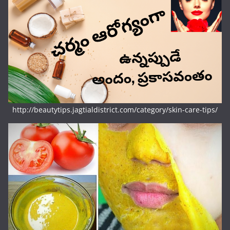
http://beautytips.jagtialdistrict.com/category/skin-care-tips/