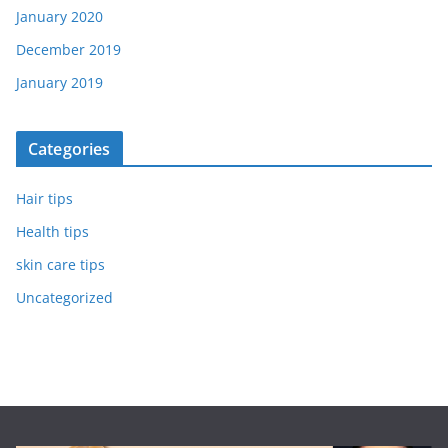
January 2020
December 2019
January 2019
Categories
Hair tips
Health tips
skin care tips
Uncategorized