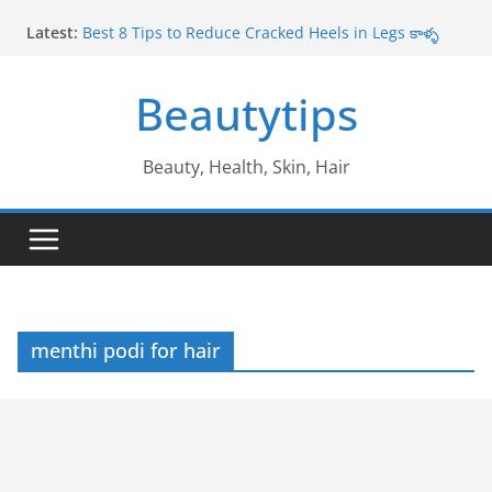
Skip
Latest:
Best 8 Tips to Reduce Cracked Heels in Legs కాళ్ళ
to
పగుళ్లు తగ్గించే అద్భుతమైన చిట్కాలు
content
Amazing Benefits of Amla ఉసిరికాయ వలన లాభాలు
Beautytips
Amazing Tips to Cure White Hair to Black Hair
Naturally తెల్ల జుట్టు నల్లగా మారాలంటే
Best Amazing Health Benefits of Vavilaku వావిలాకు
ఉపయోగాలు
Beauty, Health, Skin, Hair
10 Amazing Benefits of Honey తేనే వల్ల ఉపయోగాలు
menthi podi for hair