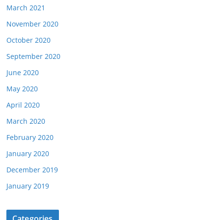
March 2021
November 2020
October 2020
September 2020
June 2020
May 2020
April 2020
March 2020
February 2020
January 2020
December 2019
January 2019
Categories