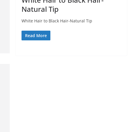
Natural Tip
White Hair to Black Hair-Natural Tip
Read More