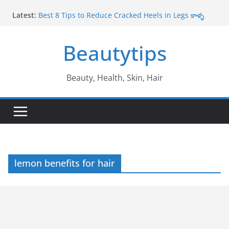
Skip
Latest:
Best 8 Tips to Reduce Cracked Heels in Legs కాళ్ళ
to
పగుళ్లు తగ్గించే అద్భుతమైన చిట్కాలు
content
Amazing Benefits of Amla ఉసిరికాయ వలన లాభాలు
Beautytips
Amazing Tips to Cure White Hair to Black Hair
Naturally తెల్ల జుట్టు నల్లగా మారాలంటే
Best Amazing Health Benefits of Vavilaku వావిలాకు
ఉపయోగాలు
Beauty, Health, Skin, Hair
10 Amazing Benefits of Honey తేనే వల్ల ఉపయోగాలు
lemon benefits for hair