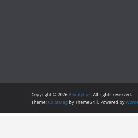
Copyright © 2026
Beautytips
. All rights reserved.
Theme:
ColorMag
by ThemeGrill. Powered by
WordP