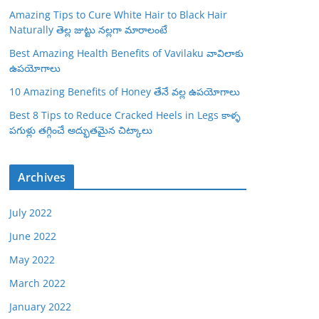
Amazing Tips to Cure White Hair to Black Hair
Naturally తెల్ల జుట్టు నల్లగా మారాలంటే
Best Amazing Health Benefits of Vavilaku వావిలాకు
ఉపయోగాలు
10 Amazing Benefits of Honey తేనే వల్ల ఉపయోగాలు
Best 8 Tips to Reduce Cracked Heels in Legs కాళ్ళ
పగుళ్లు తగ్గించే అద్భుతమైన చిట్కాలు
Archives
July 2022
June 2022
May 2022
March 2022
January 2022