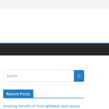
Recent Posts
Amazing Benefits of Amla ఉసిరికాయ వలన లాభాలు