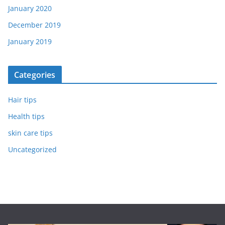
January 2020
December 2019
January 2019
Categories
Hair tips
Health tips
skin care tips
Uncategorized