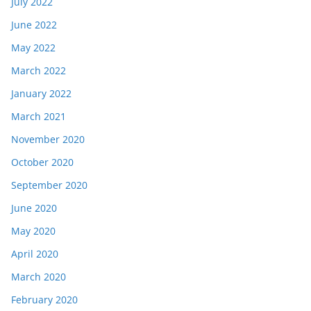
July 2022
June 2022
May 2022
March 2022
January 2022
March 2021
November 2020
October 2020
September 2020
June 2020
May 2020
April 2020
March 2020
February 2020