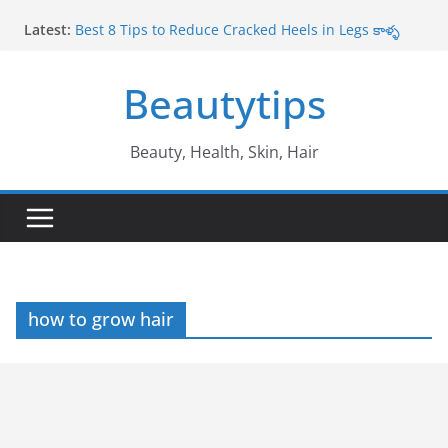
Skip
Latest:
Best 8 Tips to Reduce Cracked Heels in Legs కాళ్ళ
to
పగుళ్లు తగ్గించే అద్భుతమైన చిట్కాలు
content
Amazing Benefits of Amla ఉసిరికాయ వలన లాభాలు
Beautytips
Amazing Tips to Cure White Hair to Black Hair
Naturally తెల్ల జుట్టు నల్లగా మారాలంటే
Best Amazing Health Benefits of Vavilaku వావిలాకు
ఉపయోగాలు
Beauty, Health, Skin, Hair
10 Amazing Benefits of Honey తేనే వల్ల ఉపయోగాలు
how to grow hair