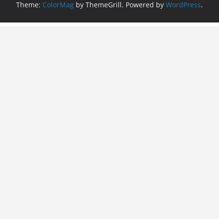
Theme:
ColorMag
by ThemeGrill. Powered by
WordPress
.