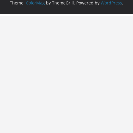
Theme:
ColorMag
by ThemeGrill. Powered by
WordPress
.