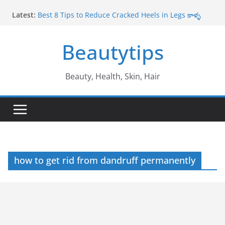
Skip
Latest:
Best 8 Tips to Reduce Cracked Heels in Legs కాళ్ళ
to
పగుళ్లు తగ్గించే అద్భుతమైన చిట్కాలు
content
Amazing Benefits of Amla ఉసిరికాయ వలన లాభాలు
Beautytips
Amazing Tips to Cure White Hair to Black Hair
Naturally తెల్ల జుట్టు నల్లగా మారాలంటే
Best Amazing Health Benefits of Vavilaku వావిలాకు
ఉపయోగాలు
Beauty, Health, Skin, Hair
10 Amazing Benefits of Honey తేనే వల్ల ఉపయోగాలు
how to get rid from dandruff permanently