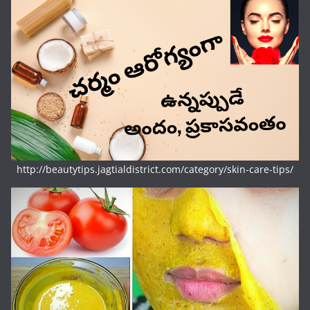
http://beautytips.jagtialdistrict.com/category/skin-care-tips/