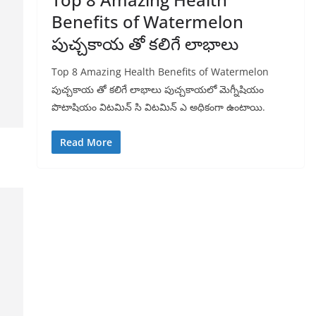
Benefits of Watermelon
పుచ్చకాయ తో కలిగే లాభాలు
Top 8 Amazing Health Benefits of Watermelon
పుచ్చకాయ తో కలిగే లాభాలు పుచ్చకాయలో మెగ్నీషియం
పొటాషియం విటమిన్ సి విటమిన్ ఎ అధికంగా ఉంటాయి.
Read More