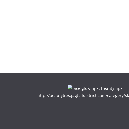
http://beautytips.jagtialdistrict.com/category/sk