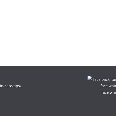
in-care-tips/
face whi