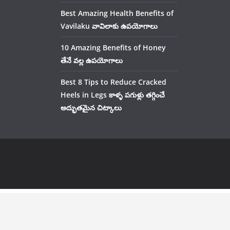
Best Amazing Health Benefits of
Vavilaku వావిలాకు ఉపయోగాలు
10 Amazing Benefits of Honey
తేనే వల్ల ఉపయోగాలు
Best 8 Tips to Reduce Cracked
Heels in Legs కాళ్ళ పగుళ్లు తగ్గించే
అద్భుతమైన చిట్కాలు