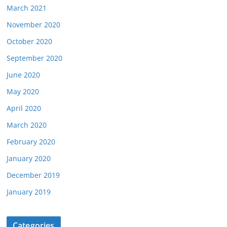
March 2021
November 2020
October 2020
September 2020
June 2020
May 2020
April 2020
March 2020
February 2020
January 2020
December 2019
January 2019
Categories