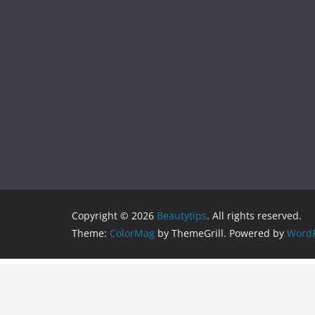
Copyright © 2026
Beautytips
. All rights reserved.
Theme:
ColorMag
by ThemeGrill. Powered by
WordP