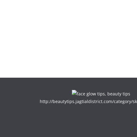
http://beautytips.jagtialdistrict.com/category/sk