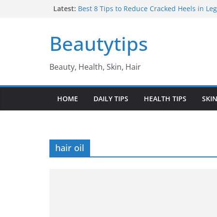
Skip
Latest:
Best 8 Tips to Reduce Cracked Heels in Legs 
తగ్గించే అద్భుతమైన చిట్కాలు
to
Amazing Benefits of Amla ఉసిరికాయ వలన ల
content
Beautytips
Amazing Tips to Cure White Hair to Black Hai
జుట్టు నల్లగా మారాలంటే
Best Amazing Health Benefits of Vavilaku వ
Beauty, Health, Skin, Hair
ఉపయోగాలు
10 Amazing Benefits of Honey తేనే వల్ల ఉప
HOME
DAILY TIPS
HEALTH TIPS
SKIN
hair oil