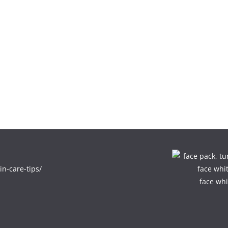
in-care-tips/
face whi