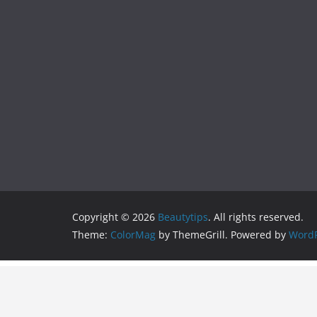
Copyright © 2026
Beautytips
. All rights reserved.
Theme:
ColorMag
by ThemeGrill. Powered by
WordP