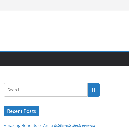
Recent Posts
Amazing Benefits of Amla ఉసిరికాయ వలన లాభాలు