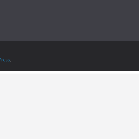
ress
.