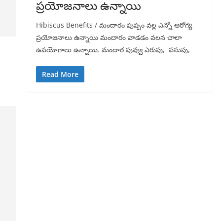
ప్రయోజనాలు ఉన్నాయి
Hibiscus Benefits / మందారం పుష్పం వల్ల ఎన్నో ఆరోగ్య
ప్రయోజనాలు ఉన్నాయి మందారం వాడడం వలన చాలా
ఉపయోగాలు ఉన్నాయి. మందార పువ్వు ఎరుపు, పసుపు,
Read More