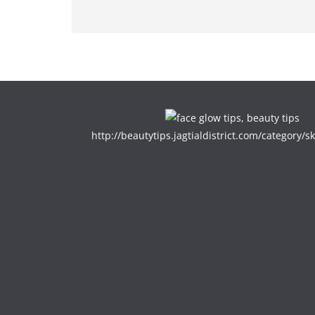
http://beautytips.jagtialdistrict.com/category/sk