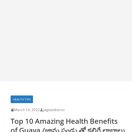
HEALTH TIPS
March 14, 2022
jagtialdistrict
Top 10 Amazing Health Benefits
of Guava /జామ పండు తో కలిగే లాభాలు