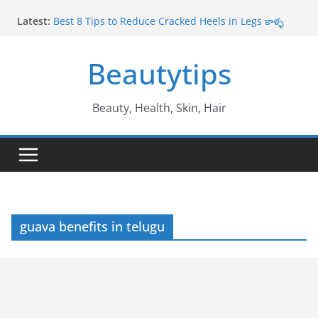
Skip
Latest:
Best 8 Tips to Reduce Cracked Heels in Legs కాళ్ళ
to
పగుళ్లు తగ్గించే అద్భుతమైన చిట్కాలు
content
Amazing Benefits of Amla ఉసిరికాయ వలన లాభాలు
Beautytips
Amazing Tips to Cure White Hair to Black Hair
Naturally తెల్ల జుట్టు నల్లగా మారాలంటే
Best Amazing Health Benefits of Vavilaku వావిలాకు
ఉపయోగాలు
Beauty, Health, Skin, Hair
10 Amazing Benefits of Honey తేనే వల్ల ఉపయోగాలు
guava benefits in telugu