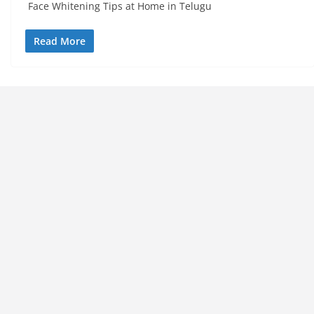
Face Whitening Tips at Home in Telugu
Read More