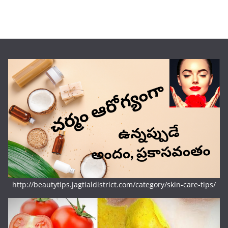
http://beautytips.jagtialdistrict.com/category/skin-care-tips/