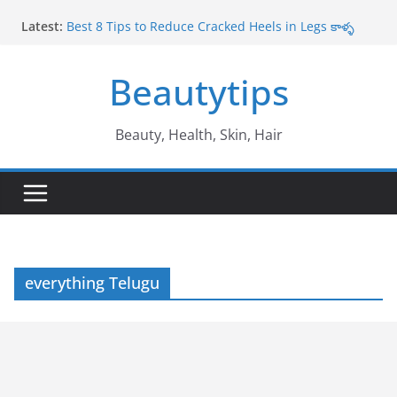
Skip
Latest:
Best 8 Tips to Reduce Cracked Heels in Legs కాళ్ళ
to
పగుళ్లు తగ్గించే అద్భుతమైన చిట్కాలు
content
Amazing Benefits of Amla ఉసిరికాయ వలన లాభాలు
Beautytips
Amazing Tips to Cure White Hair to Black Hair
Naturally తెల్ల జుట్టు నల్లగా మారాలంటే
Best Amazing Health Benefits of Vavilaku వావిలాకు
ఉపయోగాలు
Beauty, Health, Skin, Hair
10 Amazing Benefits of Honey తేనే వల్ల ఉపయోగాలు
everything Telugu