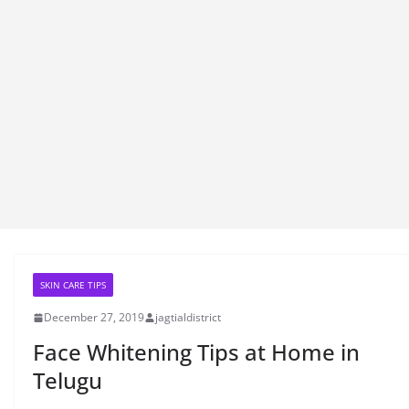
SKIN CARE TIPS
December 27, 2019
jagtialdistrict
Face Whitening Tips at Home in
Telugu