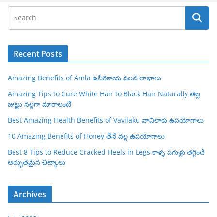
Recent Posts
Amazing Benefits of Amla ఉసిరికాయ వలన లాభాలు
Amazing Tips to Cure White Hair to Black Hair Naturally తెల్ల
జుట్టు నల్లగా మారాలంటే
Best Amazing Health Benefits of Vavilaku వావిలాకు ఉపయోగాలు
10 Amazing Benefits of Honey తేనే వల్ల ఉపయోగాలు
Best 8 Tips to Reduce Cracked Heels in Legs కాళ్ళ పగుళ్లు తగ్గించే
అద్భుతమైన చిట్కాలు
Archives