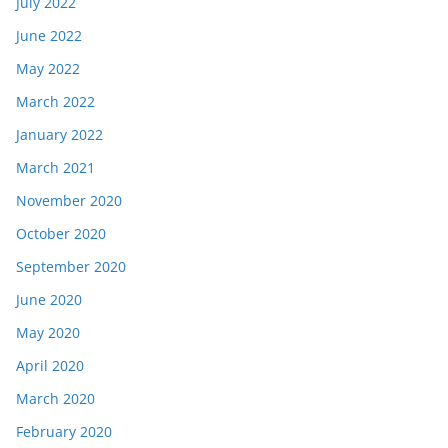
July 2022
June 2022
May 2022
March 2022
January 2022
March 2021
November 2020
October 2020
September 2020
June 2020
May 2020
April 2020
March 2020
February 2020