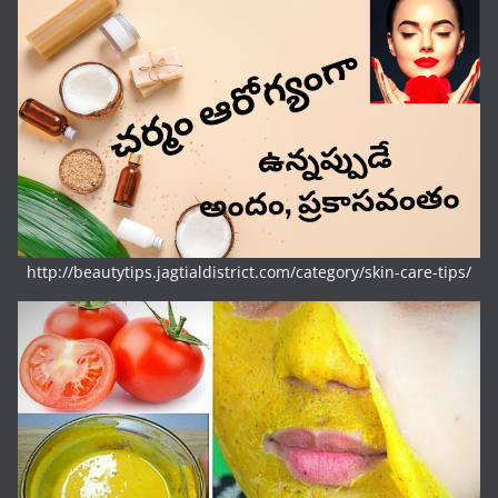
http://beautytips.jagtialdistrict.com/category/skin-care-tips/