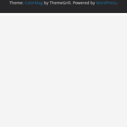
Theme:
ColorMag
by ThemeGrill. Powered by
WordPress
.