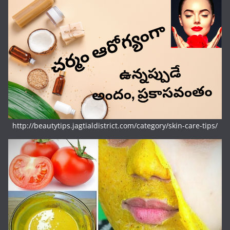
http://beautytips.jagtialdistrict.com/category/skin-care-tips/