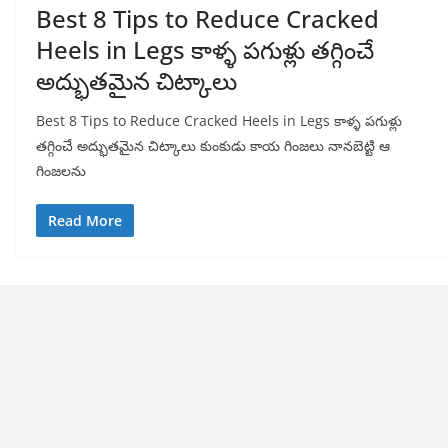
Best 8 Tips to Reduce Cracked
Heels in Legs కాళ్ళ పగుళ్లు తగ్గించే
అద్భుతమైన చిట్కాలు
Best 8 Tips to Reduce Cracked Heels in Legs కాళ్ళ పగుళ్లు
తగ్గించే అద్భుతమైన చిట్కాలు కుంకుడు కాయ గింజలు నానబెట్టి ఆ
గింజలను
Read More