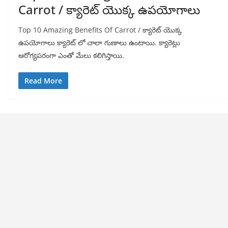
Carrot / క్యారెట్ యొక్క ఉపయోగాలు
Top 10 Amazing Benefits Of Carrot / క్యారెట్ యొక్క
ఉపయోగాలు క్యారెట్ లో చాలా గుణాలు ఉంటాయి. క్యారెట్లు
ఆరోగ్యపరంగా ఎంతో మేలు కలిగిస్తాయి.
Read More