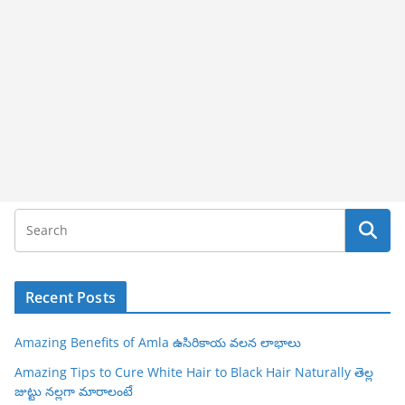
Recent Posts
Amazing Benefits of Amla ఉసిరికాయ వలన లాభాలు
Amazing Tips to Cure White Hair to Black Hair Naturally తెల్ల
జుట్టు నల్లగా మారాలంటే