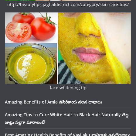
http://beautytips.jagtialdistrict.com/category/skin-care-tips/
face whitening tip
Amazing Benefits of Amla ఉసిరికాయ వలన లాభాలు
Amazing Tips to Cure White Hair to Black Hair Naturally తెల్ల
జుట్టు నల్లగా మారాలంటే
Best Amazing Health Benefits of Vavilaku వావిలాకు ఉపయోగాలు