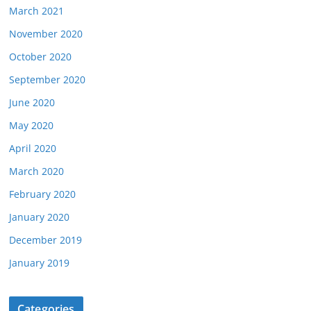
March 2021
November 2020
October 2020
September 2020
June 2020
May 2020
April 2020
March 2020
February 2020
January 2020
December 2019
January 2019
Categories