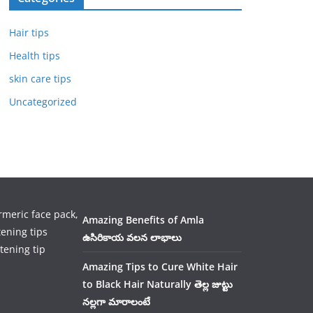
Hair tips
Health tips
skin care tips
Uncategorized
Amazing Benefits of Amla
ఉసిరికాయ వలన లాభాలు
tening tip
Amazing Tips to Cure White Hair
to Black Hair Naturally తెల్ల జుట్టు
నల్లగా మారాలంటే