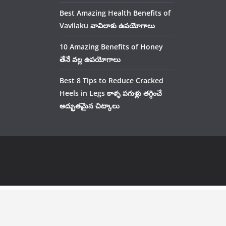
Best Amazing Health Benefits of
Vavilaku వావిలాకు ఉపయోగాలు
10 Amazing Benefits of Honey
తేనే వల్ల ఉపయోగాలు
Best 8 Tips to Reduce Cracked
Heels in Legs కాళ్ళ పగుళ్లు తగ్గించే
అద్భుతమైన చిట్కాలు