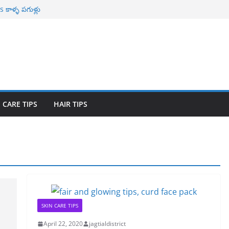
కాళ్ళ పగుళ్లు
ాభాలు
r Naturally తెల్ల
ావిలాకు
యోగాలు
 CARE TIPS
HAIR TIPS
SKIN CARE TIPS
April 22, 2020
jagtialdistrict