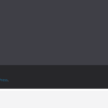
ress
.