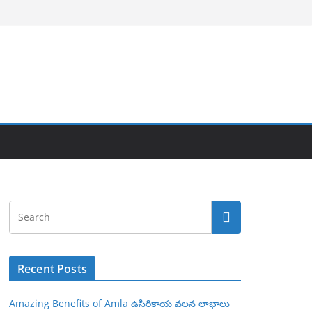
Recent Posts
Amazing Benefits of Amla ఉసిరికాయ వలన లాభాలు