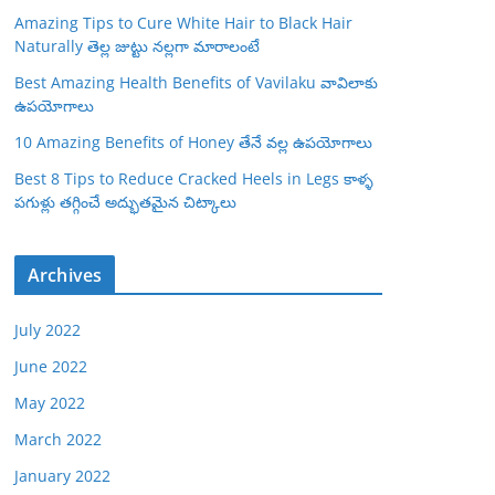
Amazing Tips to Cure White Hair to Black Hair
Naturally తెల్ల జుట్టు నల్లగా మారాలంటే
Best Amazing Health Benefits of Vavilaku వావిలాకు
ఉపయోగాలు
10 Amazing Benefits of Honey తేనే వల్ల ఉపయోగాలు
Best 8 Tips to Reduce Cracked Heels in Legs కాళ్ళ
పగుళ్లు తగ్గించే అద్భుతమైన చిట్కాలు
Archives
July 2022
June 2022
May 2022
March 2022
January 2022