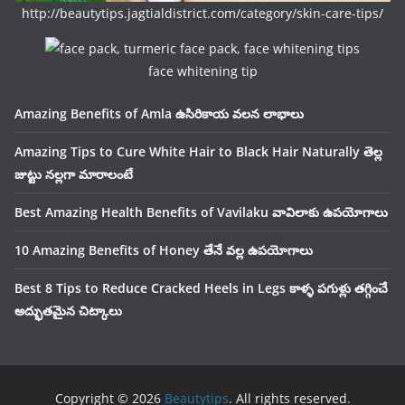
http://beautytips.jagtialdistrict.com/category/skin-care-tips/
face whitening tip
Amazing Benefits of Amla ఉసిరికాయ వలన లాభాలు
Amazing Tips to Cure White Hair to Black Hair Naturally తెల్ల
జుట్టు నల్లగా మారాలంటే
Best Amazing Health Benefits of Vavilaku వావిలాకు ఉపయోగాలు
10 Amazing Benefits of Honey తేనే వల్ల ఉపయోగాలు
Best 8 Tips to Reduce Cracked Heels in Legs కాళ్ళ పగుళ్లు తగ్గించే
అద్భుతమైన చిట్కాలు
Copyright © 2026
Beautytips
. All rights reserved.