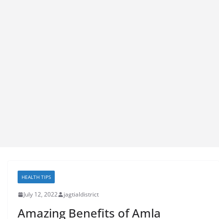
HEALTH TIPS
July 12, 2022
jagtialdistrict
Amazing Benefits of Amla