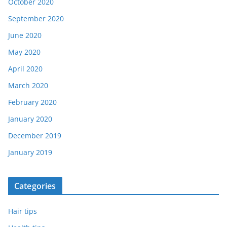
October 2020
September 2020
June 2020
May 2020
April 2020
March 2020
February 2020
January 2020
December 2019
January 2019
Categories
Hair tips