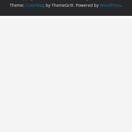
Theme:
ColorMag
by ThemeGrill. Powered by
WordPress
.