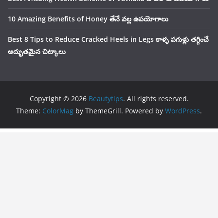
10 Amazing Benefits of Honey తేనే వల్ల ఉపయోగాలు
Best 8 Tips to Reduce Cracked Heels in Legs కాళ్ళ పగుళ్లు తగ్గించే
అద్భుతమైన చిట్కాలు
Copyright © 2026
Beautytips
. All rights reserved.
Theme:
ColorMag
by ThemeGrill. Powered by
WordPress
.