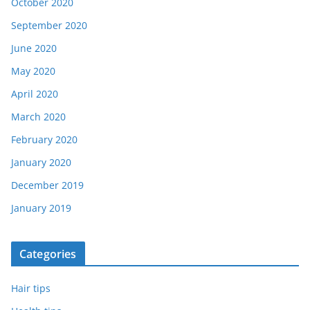
October 2020
September 2020
June 2020
May 2020
April 2020
March 2020
February 2020
January 2020
December 2019
January 2019
Categories
Hair tips