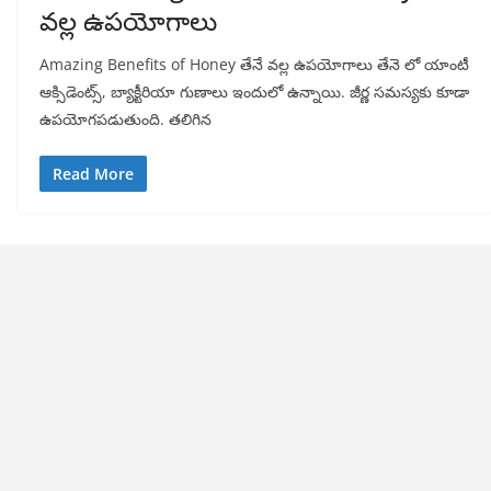
వల్ల ఉపయోగాలు
Amazing Benefits of Honey తేనే వల్ల ఉపయోగాలు తేనె లో యాంటీ
ఆక్సిడెంట్స్, బ్యాక్టీరియా గుణాలు ఇందులో ఉన్నాయి. జీర్ణ సమస్యకు కూడా
ఉపయోగపడుతుంది. తలిగిన
Read More