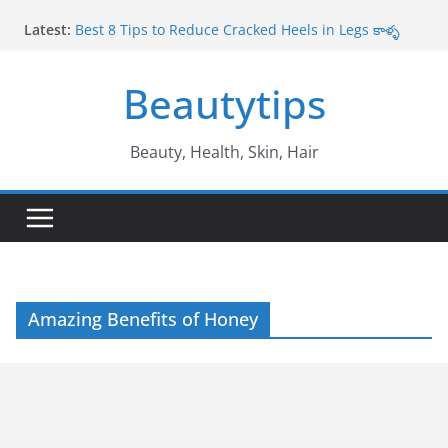
Skip
Latest:
Best 8 Tips to Reduce Cracked Heels in Legs కాళ్ళ
to
పగుళ్లు తగ్గించే అద్భుతమైన చిట్కాలు
content
Amazing Benefits of Amla ఉసిరికాయ వలన లాభాలు
Beautytips
Amazing Tips to Cure White Hair to Black Hair
Naturally తెల్ల జుట్టు నల్లగా మారాలంటే
Best Amazing Health Benefits of Vavilaku వావిలాకు
ఉపయోగాలు
Beauty, Health, Skin, Hair
10 Amazing Benefits of Honey తేనే వల్ల ఉపయోగాలు
Amazing Benefits of Honey