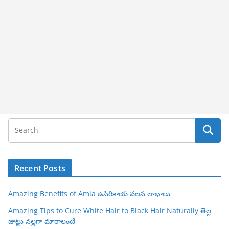
Recent Posts
Amazing Benefits of Amla ఉసిరికాయ వలన లాభాలు
Amazing Tips to Cure White Hair to Black Hair Naturally తెల్ల
జుట్టు నల్లగా మారాలంటే