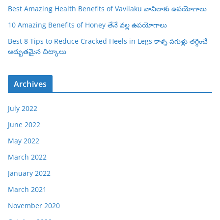
Best Amazing Health Benefits of Vavilaku వావిలాకు ఉపయోగాలు
10 Amazing Benefits of Honey తేనే వల్ల ఉపయోగాలు
Best 8 Tips to Reduce Cracked Heels in Legs కాళ్ళ పగుళ్లు తగ్గించే
అద్భుతమైన చిట్కాలు
Archives
July 2022
June 2022
May 2022
March 2022
January 2022
March 2021
November 2020