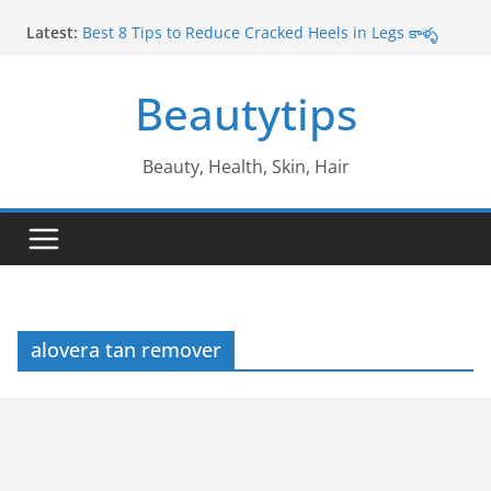
Skip
Latest:
Best 8 Tips to Reduce Cracked Heels in Legs కాళ్ళ
to
పగుళ్లు తగ్గించే అద్భుతమైన చిట్కాలు
content
Amazing Benefits of Amla ఉసిరికాయ వలన లాభాలు
Beautytips
Amazing Tips to Cure White Hair to Black Hair
Naturally తెల్ల జుట్టు నల్లగా మారాలంటే
Best Amazing Health Benefits of Vavilaku వావిలాకు
ఉపయోగాలు
Beauty, Health, Skin, Hair
10 Amazing Benefits of Honey తేనే వల్ల ఉపయోగాలు
alovera tan remover