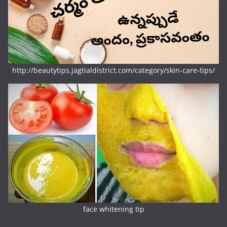
http://beautytips.jagtialdistrict.com/category/skin-care-tips/
face whitening tip