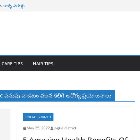
కాళ్ళ పగుళ్లు
ాభాలు
r Naturally తెల్ల
ావిలాకు
యోగాలు
 CARE TIPS
HAIR TIPS
c పసుపు వాడటం వలన కలిగే ఆరోగ్య ప్రయోజనాలు
UNCATEGORIZED
May 25, 2022
jagtialdistrict
5 Amazing Health Benefits Of