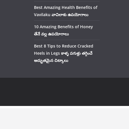
Best Amazing Health Benefits of
Vavilaku వావిలాకు ఉపయోగాలు
10 Amazing Benefits of Honey
తేనే వల్ల ఉపయోగాలు
Best 8 Tips to Reduce Cracked
Heels in Legs కాళ్ళ పగుళ్లు తగ్గించే
అద్భుతమైన చిట్కాలు