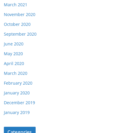
March 2021
November 2020
October 2020
September 2020
June 2020
May 2020
April 2020
March 2020
February 2020
January 2020
December 2019
January 2019
Categories