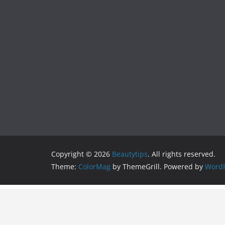
Copyright © 2026
Beautytips
. All rights reserved.
Theme:
ColorMag
by ThemeGrill. Powered by
WordP