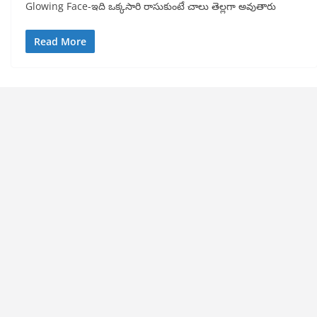
Glowing Face-ఇది ఒక్కసారి రాసుకుంటే చాలు తెల్లగా అవుతారు
Read More