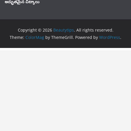
అద్భుతమైన చిట్కాలు
Copyright © 2026
Beautytips
. All rights reserved.
Theme:
ColorMag
by ThemeGrill. Powered by
WordPress
.