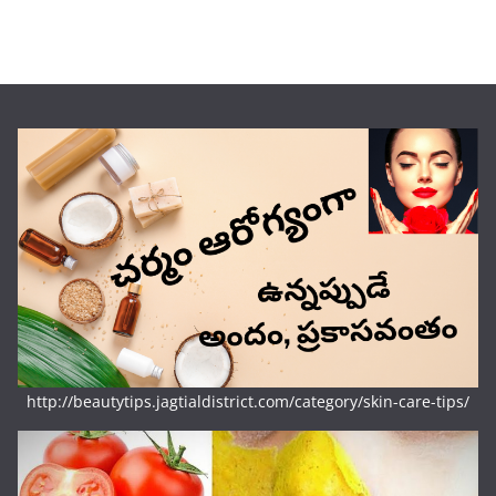
http://beautytips.jagtialdistrict.com/category/skin-care-tips/