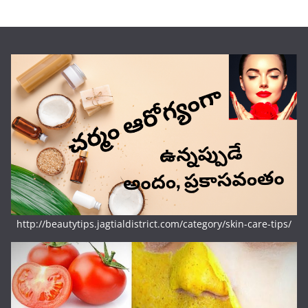
http://beautytips.jagtialdistrict.com/category/skin-care-tips/