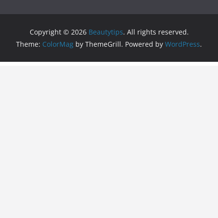
Copyright © 2026
Beautytips
. All rights reserved.
Theme:
ColorMag
by ThemeGrill. Powered by
WordPress
.