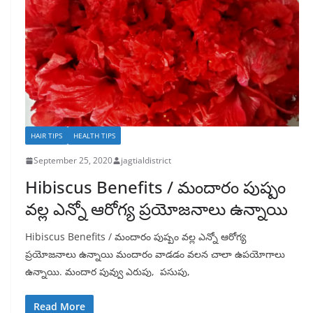
HAIR TIPS
HEALTH TIPS
September 25, 2020
jagtialdistrict
Hibiscus Benefits / మందారం పుష్పం
వల్ల ఎన్నో ఆరోగ్య ప్రయోజనాలు ఉన్నాయి
Hibiscus Benefits / మందారం పుష్పం వల్ల ఎన్నో ఆరోగ్య
ప్రయోజనాలు ఉన్నాయి మందారం వాడడం వలన చాలా ఉపయోగాలు
ఉన్నాయి. మందార పువ్వు ఎరుపు, పసుపు,
Read More