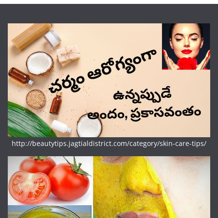
http://beautytips.jagtialdistrict.com/category/skin-care-tips/